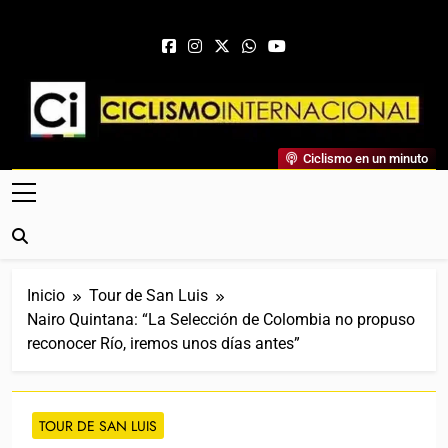
Saltar al contenido
Ciclismo Internacional
Ciclismo en un minuto
Web Dedicada Al Ciclismo Mundial. Entrevistas, Análisis,
Crónicas, Previas Y Más. La Web Ciclista De Referencia.
Inicio
Tour de San Luis
Nairo Quintana: “La Selección de Colombia no propuso
reconocer Río, iremos unos días antes”
TOUR DE SAN LUIS