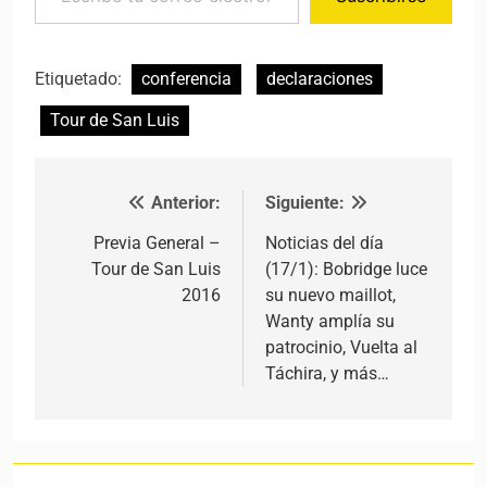
Etiquetado:
conferencia
declaraciones
Tour de San Luis
Anterior:
Siguiente:
Navegación de entradas
Previa General –
Noticias del día
Tour de San Luis
(17/1): Bobridge luce
2016
su nuevo maillot,
Wanty amplía su
patrocinio, Vuelta al
Táchira, y más…