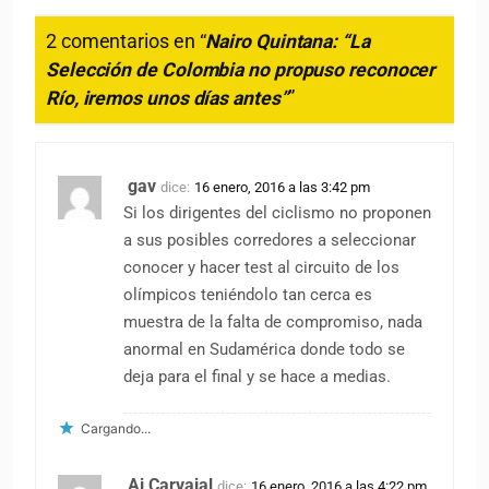
2 comentarios en “
Nairo Quintana: “La
Selección de Colombia no propuso reconocer
Río, iremos unos días antes”
”
gav
dice:
16 enero, 2016 a las 3:42 pm
Si los dirigentes del ciclismo no proponen
a sus posibles corredores a seleccionar
conocer y hacer test al circuito de los
olímpicos teniéndolo tan cerca es
muestra de la falta de compromiso, nada
anormal en Sudamérica donde todo se
deja para el final y se hace a medias.
Cargando...
Aj Carvajal
dice:
16 enero, 2016 a las 4:22 pm