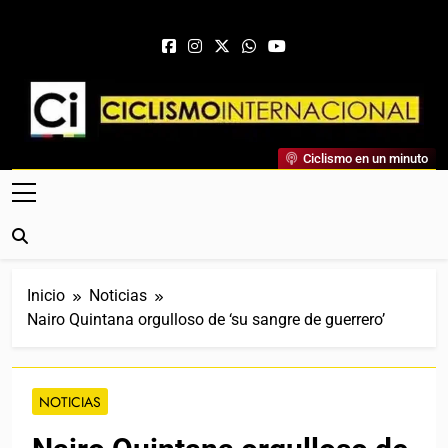
Saltar al contenido
Ciclismo Internacional
Ciclismo en un minuto
Web Dedicada Al Ciclismo Mundial. Entrevistas, Análisis,
Crónicas, Previas Y Más. La Web Ciclista De Referencia.
Inicio
Noticias
Nairo Quintana orgulloso de ‘su sangre de guerrero’
NOTICIAS