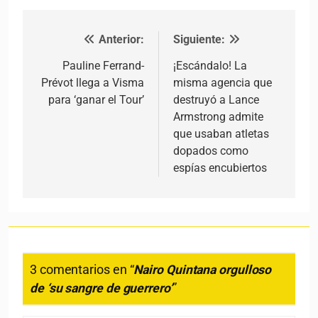
Anterior:
Siguiente:
Navegación de entradas
Pauline Ferrand-
¡Escándalo! La
Prévot llega a Visma
misma agencia que
para ‘ganar el Tour’
destruyó a Lance
Armstrong admite
que usaban atletas
dopados como
espías encubiertos
3 comentarios en “
Nairo Quintana orgulloso
de ‘su sangre de guerrero’
”