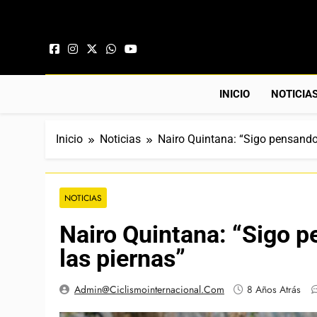
Saltar al contenido
INICIO
NOTICIA
Inicio
Noticias
Nairo Quintana: “Sigo pensando
NOTICIAS
Nairo Quintana: “Sigo p
las piernas”
Admin@ciclismointernacional.com
8 Años Atrás