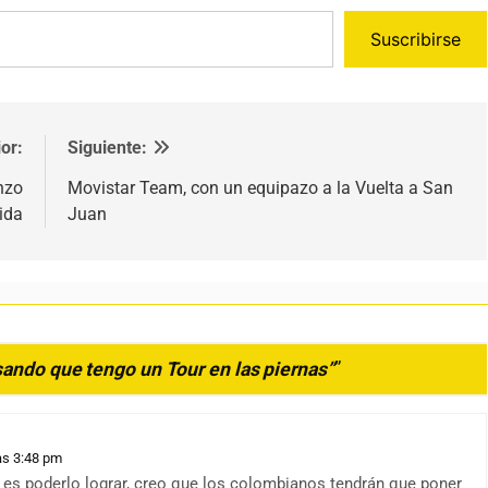
Suscribirse
or:
Siguiente:
nzo
Movistar Team, con un equipazo a la Vuelta a San
ida
Juan
sando que tengo un Tour en las piernas”
”
as 3:48 pm
 es poderlo lograr, creo que los colombianos tendrán que poner