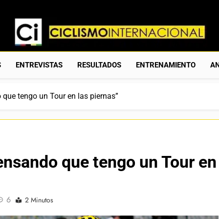
Ciclismo Internacion
Web Dedicada Al Ciclismo Mundial. Entrevistas, Análisis, C
S
ENTREVISTAS
RESULTADOS
ENTRENAMIENTO
AN
 que tengo un Tour en las piernas”
ensando que tengo un Tour en
6
2 Minutos