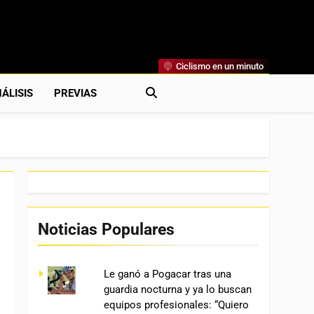
Ciclismo en un minuto
al
rónicas, Previas Y Más. La Web Ciclista De Referencia.
ÁLISIS
PREVIAS
Noticias Populares
Le ganó a Pogacar tras una
guardia nocturna y ya lo buscan
equipos profesionales: “Quiero