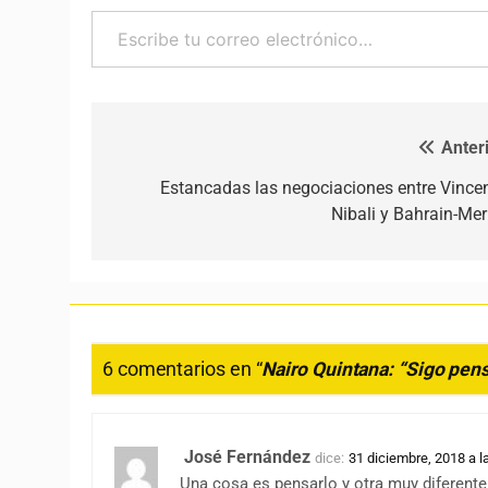
Escribe tu correo electrónico…
Anteri
Navegación de entradas
Estancadas las negociaciones entre Vince
Nibali y Bahrain-Mer
6 comentarios en “
Nairo Quintana: “Sigo pen
José Fernández
dice:
31 diciembre, 2018 a l
Una cosa es pensarlo y otra muy diferente