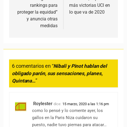
rankings para
más victorias UCI en
proteger la equidad”
lo que va de 2020
y anuncia otras
medidas
6 comentarios en “
Nibali y Pinot hablan del
obligado parón, sus sensaciones, planes,
Quintana…
”
Roylester
dice:
15 marzo, 2020 a las 1:16 pm
como lo pensé y lo comente ayer, los
gallos en la Paris Niza cuidaron su
puesto, nadie tuvo piernas para atacar…