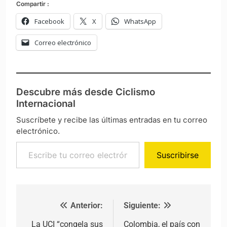
Compartir :
Facebook
X
WhatsApp
Correo electrónico
Descubre más desde Ciclismo
Internacional
Suscríbete y recibe las últimas entradas en tu correo
electrónico.
Escribe tu correo electrónico…
Suscribirse
Anterior:
Siguiente:
Navegación de entradas
La UCI “congela sus
Colombia, el país con