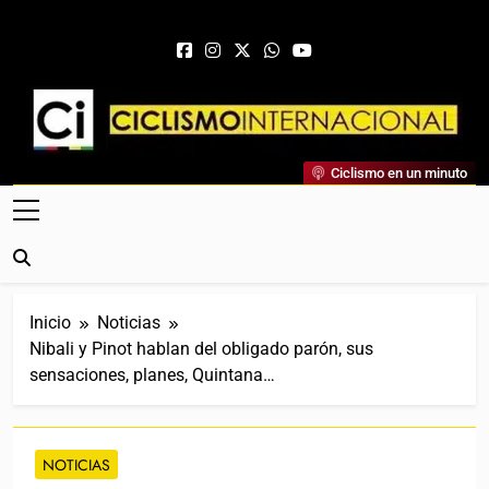
Saltar al contenido
Ciclismo Internacional
Ciclismo en un minuto
Web Dedicada Al Ciclismo Mundial. Entrevistas, Análisis,
Crónicas, Previas Y Más. La Web Ciclista De Referencia.
Inicio
Noticias
Nibali y Pinot hablan del obligado parón, sus
sensaciones, planes, Quintana…
NOTICIAS