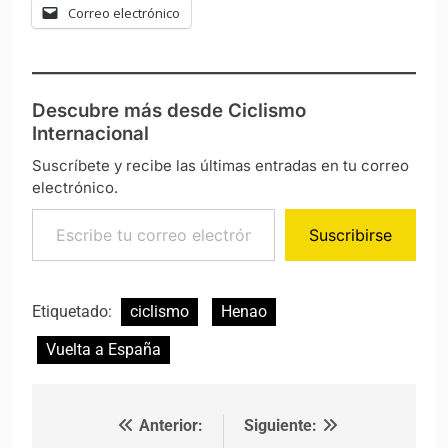
Correo electrónico
Descubre más desde Ciclismo
Internacional
Suscríbete y recibe las últimas entradas en tu correo
electrónico.
Escribe tu correo electrónico…
Suscribirse
Etiquetado:
ciclismo
Henao
Vuelta a España
Anterior:
Siguiente:
Navegación de entradas