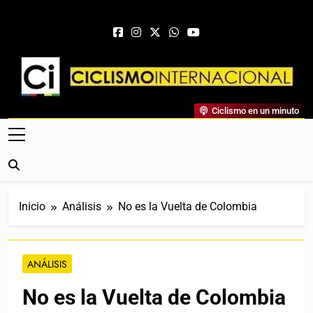
Saltar al contenido
Ciclismo Internacional
Ciclismo en un minuto
Web Dedicada Al Ciclismo Mundial. Entrevistas, Análisis,
Crónicas, Previas Y Más. La Web Ciclista De Referencia.
Inicio
Análisis
No es la Vuelta de Colombia
ANÁLISIS
No es la Vuelta de Colombia