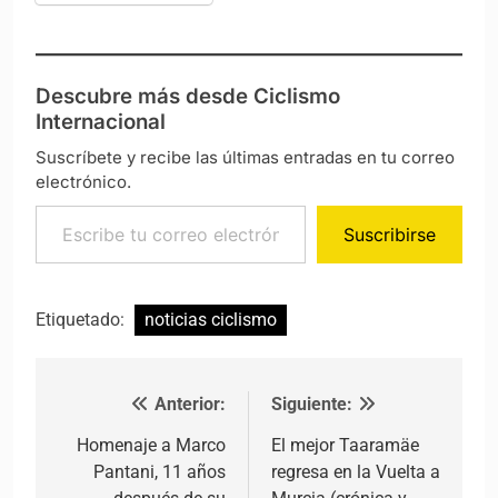
Descubre más desde Ciclismo
Internacional
Suscríbete y recibe las últimas entradas en tu correo
electrónico.
Escribe tu correo electrónico…
Suscribirse
Etiquetado:
noticias ciclismo
Anterior:
Siguiente:
Navegación de entradas
Homenaje a Marco
El mejor Taaramäe
Pantani, 11 años
regresa en la Vuelta a