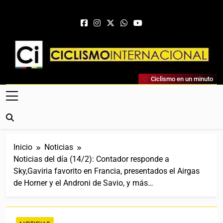
Saltar al contenido
Ciclismo Internacional
Ciclismo en un minuto
Web Dedicada Al Ciclismo Mundial. Entrevistas, Análisis,
Crónicas, Previas Y Más. La Web Ciclista De Referencia.
Inicio
Noticias
Noticias del día (14/2): Contador responde a
Sky,Gaviria favorito en Francia, presentados el Airgas
de Horner y el Androni de Savio, y más…