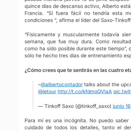
quince días de descanso activo, Alberto está
Francia. “Si fuera fácil no tendría esta m
condiciones “, afirma el líder del Saxo-Tinkoff
“Físicamente y muscularmente todavía sient
semana, que fue muy dura. Como resultado
como ha sido posible durante este tiempo”, 
sólo he hecho tres días de entrenamiento esp
¿Cómo crees que te sentirás en las cuatro et
–
@albertocontador
talks about the up
@letour
http://t.co/kfdmqQVlaA
pic.twi
— Tinkoff Saxo (@tinkoff_saxo)
junio 16
Para mí es una incógnita. No puedo saber 
cuidado de todos los detalles, tanto el d