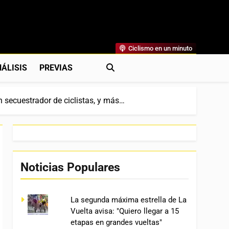
Ciclismo en un minuto
al
rónicas, Previas Y Más. La Web Ciclista De Referencia.
ÁLISIS
PREVIAS
un secuestrador de ciclistas, y más…
Noticias Populares
La segunda máxima estrella de La
Vuelta avisa: "Quiero llegar a 15
etapas en grandes vueltas"