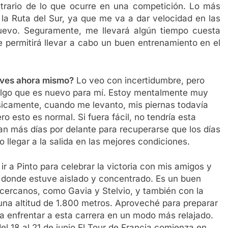
trario de lo que ocurre en una competición. Lo más
la Ruta del Sur, ya que me va a dar velocidad en las
uevo. Seguramente, me llevará algún tiempo cuesta
 permitirá llevar a cabo un buen entrenamiento en el
e ves ahora mismo?
Lo veo con incertidumbre, pero
algo que es nuevo para mí. Estoy mentalmente muy
sicamente, cuando me levanto, mis piernas todavía
o esto es normal. Si fuera fácil, no tendría esta
an más días por delante para recuperarse que los días
o llegar a la salida en las mejores condiciones.
r a Pinto para celebrar la victoria con mis amigos y
no, donde estuve aislado y concentrado. Es un buen
cercanos, como Gavia y Stelvio, y también con la
 una altitud de 1.800 metros. Aproveché para preparar
a enfrentar a esta carrera en un modo más relajado.
del 18 al 21 de junio El Tour de Francia comienza en