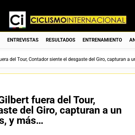
Ciclismo Internacion
Web Dedicada Al Ciclismo Mundial. Entrevistas, Análisis, C
S
ENTREVISTAS
RESULTADOS
ENTRENAMIENTO
AN
 fuera del Tour, Contador siente el desgaste del Giro, capturan a 
Gilbert fuera del Tour,
ste del Giro, capturan a un
as, y más…