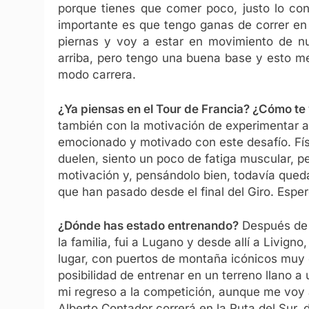
porque tienes que comer poco, justo lo con
importante es que tengo ganas de correr en 
piernas y voy a estar en movimiento de n
arriba, pero tengo una buena base y esto me
modo carrera.
¿Ya piensas en el Tour de Francia? ¿Cómo t
también con la motivación de experimentar 
emocionado y motivado con este desafío. Fí
duelen, siento un poco de fatiga muscular, per
motivación y, pensándolo bien, todavía qued
que han pasado desde el final del Giro. Esper
¿Dónde has estado entrenando?
Después de i
la familia, fui a Lugano y desde allí a Livig
lugar, con puertos de montaña icónicos muy 
posibilidad de entrenar en un terreno llano a
mi regreso a la competición, aunque me voy 
Alberto Contador correrá en la Ruta del Sur, 