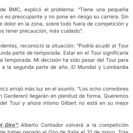
 de BMC, explicó el problema: “Tiene una pequeña
 no es preocupante y no pone en riesgo su carrera. Sin
e dolor en la zona, sobre todo fuera de competición y
mos tener precaución, más cuidado”.
dentes, reconoció la situación: “Podría acudir al Tour
unda parte de temporada. Estar en el Tour significaría
la temporada. Mi decisión ha sido pasar del Tour para
d a la segunda parte de año. El Mundial y Lombardía
cz arrojó más luz en el asunto. “Los ocho corredores
 Garderen) llegarán en plenitud de forma. Queremos
 del Tour y ahora mismo Gilbert no está en su mejor
l Giro”:
Alberto Contador volverá a la competición
e haber ganado el Giro de Italia el 31 de mayo. Tras