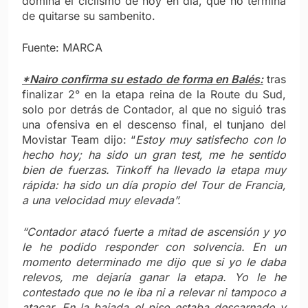
domina el ciclismo de hoy en día, que no termina
de quitarse su sambenito.
Fuente: MARCA
*Nairo confirma su estado de forma en Balés:
tras
finalizar 2° en la etapa reina de la Route du Sud,
solo por detrás de Contador, al que no siguió tras
una ofensiva en el descenso final, el tunjano del
Movistar Team dijo: “
Estoy muy satisfecho con lo
hecho hoy; ha sido un gran test, me he sentido
bien de fuerzas. Tinkoff ha llevado la etapa muy
rápida: ha sido un día propio del Tour de Francia,
a una velocidad muy elevada”.
“Contador atacó fuerte a mitad de ascensión y yo
le he podido responder con solvencia. En un
momento determinado me dijo que si yo le daba
relevos, me dejaría ganar la etapa. Yo le he
contestado que no le iba ni a relevar ni tampoco a
atacar. En la bajada el piso estaba descarnado y