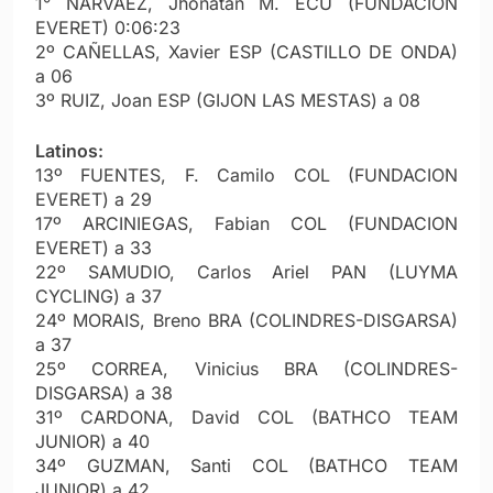
1° NARVAEZ, Jhonatan M. ECU (FUNDACION
EVERET) 0:06:23
2º CAÑELLAS, Xavier ESP (CASTILLO DE ONDA)
a 06
3º RUIZ, Joan ESP (GIJON LAS MESTAS) a 08
Latinos:
13º FUENTES, F. Camilo COL (FUNDACION
EVERET) a 29
17º ARCINIEGAS, Fabian COL (FUNDACION
EVERET) a 33
22º SAMUDIO, Carlos Ariel PAN (LUYMA
CYCLING) a 37
24º MORAIS, Breno BRA (COLINDRES-DISGARSA)
a 37
25º CORREA, Vinicius BRA (COLINDRES-
DISGARSA) a 38
31º CARDONA, David COL (BATHCO TEAM
JUNIOR) a 40
34º GUZMAN, Santi COL (BATHCO TEAM
JUNIOR) a 42