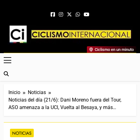
Saltar al contenido
Ciclismo Internacional
Ciclismo en un minuto
Web Dedicada Al Ciclismo Mundial. Entrevistas, Análisis,
Crónicas, Previas Y Más. La Web Ciclista De Referencia.
Inicio
Noticias
Noticias del día (21/6): Dani Moreno fuera del Tour,
ASO amenaza a la UCI, Vuelta al Besaya, y más…
NOTICIAS