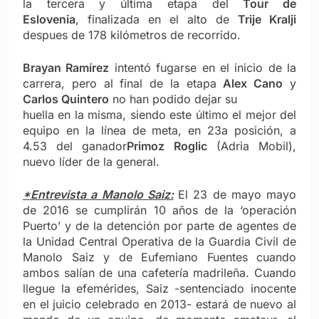
la tercera y última etapa del
Tour de
Eslovenia
, finalizada en el alto de
Trije Kralji
despues de 178 kilómetros de recorrido.
Brayan Ramírez
intentó fugarse en el inicio de la
carrera, pero al final de la etapa
Alex Cano
y
Carlos Quintero
no han podido dejar su
huella en la misma, siendo este último el mejor del
equipo en la línea de meta, en 23a posición, a
4.53 del ganador
Primoz Roglic
(Adria Mobil),
nuevo líder de la general.
*Entrevista a Manolo Saiz:
El 23 de mayo mayo
de 2016 se cumplirán 10 años de la ‘operación
Puerto’ y de la detención por parte de agentes de
la Unidad Central Operativa de la Guardia Civil de
Manolo Saiz y de Eufemiano Fuentes cuando
ambos salían de una cafetería madrileña. Cuando
llegue la efemérides, Saiz -sentenciado inocente
en el juicio celebrado en 2013- estará de nuevo al