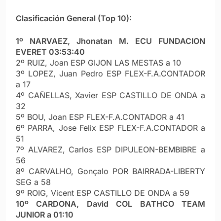
Clasificación General (Top 10):
1º NARVAEZ, Jhonatan M. ECU FUNDACION
EVERET 03:53:40
2º RUIZ, Joan ESP GIJON LAS MESTAS a 10
3º LOPEZ, Juan Pedro ESP FLEX-F.A.CONTADOR
a 17
4º CAÑELLAS, Xavier ESP CASTILLO DE ONDA a
32
5º BOU, Joan ESP FLEX-F.A.CONTADOR a 41
6º PARRA, Jose Felix ESP FLEX-F.A.CONTADOR a
51
7º ALVAREZ, Carlos ESP DIPULEON-BEMBIBRE a
56
8º CARVALHO, Gonçalo POR BAIRRADA-LIBERTY
SEG a 58
9º ROIG, Vicent ESP CASTILLO DE ONDA a 59
10º CARDONA, David COL BATHCO TEAM
JUNIOR a 01:10