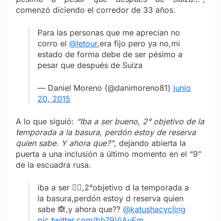
comenzó diciendo el corredor de 33 años.
Para las personas que me aprecian no
corro el
@letour
,era fijo pero ya no,mi
estado de forma debe de ser pésimo a
pesar que después de Suiza
— Daniel Moreno (@danimoreno81)
junio
20, 2015
A lo que siguió:
“Iba a ser bueno, 2° objetivo de la
temporada a la basura, perdón estoy de reserva
quien sabe. Y ahora que?”
, dejando abierta la
puerta a una inclusión a último momento en el “9”
de la escuadra rusa.
iba a ser 👌🏼,2°objetivo d la temporada a
la basura,perdón estoy d reserva quien
sabe 🙈,y ahora que??
@katushacycling
pic.twitter.com/bh79ViAuEm