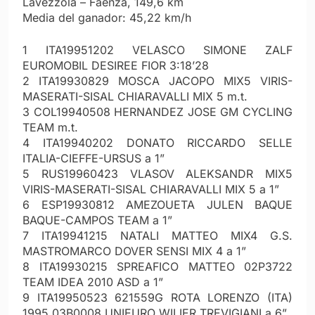
Lavezzola – Faenza, 149,6 km
Media del ganador: 45,22 km/h
1 ITA19951202 VELASCO SIMONE ZALF
EUROMOBIL DESIREE FIOR 3:18’28
2 ITA19930829 MOSCA JACOPO MIX5 VIRIS-
MASERATI-SISAL CHIARAVALLI MIX 5 m.t.
3 COL19940508 HERNANDEZ JOSE GM CYCLING
TEAM m.t.
4 ITA19940202 DONATO RICCARDO SELLE
ITALIA-CIEFFE-URSUS a 1”
5 RUS19960423 VLASOV ALEKSANDR MIX5
VIRIS-MASERATI-SISAL CHIARAVALLI MIX 5 a 1”
6 ESP19930812 AMEZOUETA JULEN BAQUE
BAQUE-CAMPOS TEAM a 1”
7 ITA19941215 NATALI MATTEO MIX4 G.S.
MASTROMARCO DOVER SENSI MIX 4 a 1”
8 ITA19930215 SPREAFICO MATTEO 02P3722
TEAM IDEA 2010 ASD a 1”
9 ITA19950523 621559G ROTA LORENZO (ITA)
1995 03B0008 UNIEURO WILIER TREVIGIANI a 6”