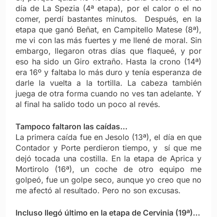
día de La Spezia (4ª etapa), por el calor o el no
comer, perdí bastantes minutos. Después, en la
etapa que ganó Beñat, en Campitello Matese (8ª),
me vi con las más fuertes y me llené de moral. Sin
embargo, llegaron otras días que flaqueé, y por
eso ha sido un Giro extraño. Hasta la crono (14ª)
era 16º y faltaba lo más duro y tenía esperanza de
darle la vuelta a la tortilla. La cabeza también
juega de otra forma cuando no ves tan adelante. Y
al final ha salido todo un poco al revés.
Tampoco faltaron las caídas…
La primera caída fue en Jesolo (13ª), el día en que
Contador y Porte perdieron tiempo, y sí que me
dejó tocada una costilla. En la etapa de Aprica y
Mortirolo (16ª), un coche de otro equipo me
golpeó, fue un golpe seco, aunque yo creo que no
me afectó al resultado. Pero no son excusas.
Incluso llegó último en la etapa de Cervinia (19ª)…