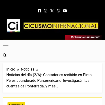
Saltar al contenido
Ciclismo Internacional
Ciclismo en un minuto
Web Dedicada Al Ciclismo Mundial. Entrevistas, Análisis,
Crónicas, Previas Y Más. La Web Ciclista De Referencia.
Inicio
Noticias
Noticias del día (2/6): Contador es recibido en Pinto,
Pérez abanderado Panamericano, Investigarán las
cuentas de Ponferrada, y más…