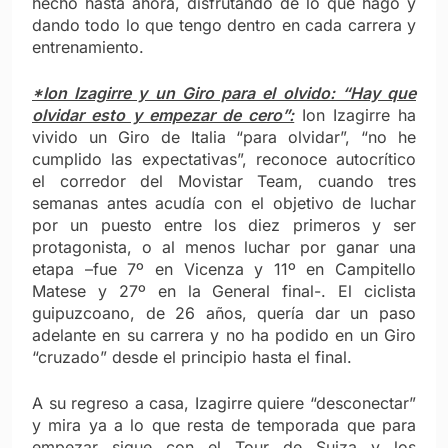
hecho hasta ahora, disfrutando de lo que hago y
dando todo lo que tengo dentro en cada carrera y
entrenamiento.
*Ion Izagirre y un Giro para el olvido: “Hay que
olvidar esto y empezar de cero”:
Ion Izagirre ha
vivido un Giro de Italia “para olvidar”, “no he
cumplido las expectativas”, reconoce autocrítico
el corredor del Movistar Team, cuando tres
semanas antes acudía con el objetivo de luchar
por un puesto entre los diez primeros y ser
protagonista, o al menos luchar por ganar una
etapa –fue 7º en Vicenza y 11º en Campitello
Matese y 27º en la General final-. El ciclista
guipuzcoano, de 26 años, quería dar un paso
adelante en su carrera y no ha podido en un Giro
“cruzado” desde el principio hasta el final.
A su regreso a casa, Izagirre quiere “desconectar”
y mira ya a lo que resta de temporada que para
empezar sigue con el Tour de Suiza y los