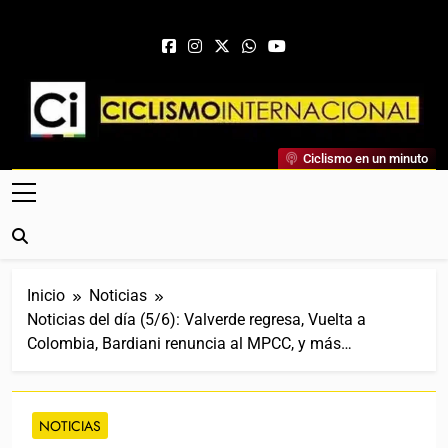
Saltar al contenido
Ciclismo Internacional
Ciclismo en un minuto
Web Dedicada Al Ciclismo Mundial. Entrevistas, Análisis,
Crónicas, Previas Y Más. La Web Ciclista De Referencia.
Inicio
Noticias
Noticias del día (5/6): Valverde regresa, Vuelta a
Colombia, Bardiani renuncia al MPCC, y más…
NOTICIAS