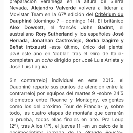
preparación veraniega en la altura de Sierra
Nevada,
Alejandro Valverde
volverá a liderar a
Movistar Team en la 67ª edición del
Critérium du
Dauphiné
(domingo 7 – domingo 14). El británico
Alex Dowsett
, el francés
John Gadret
, el
australiano
Rory Sutherland
y los españoles
José
Herrada, Jonathan Castroviejo, Gorka Izagirre y
Beñat Intxausti
-este último, único del plantel
azul
este año en ‘doblar’ tras el Giro de Italia-
completan un
ocho
dirigido por José Luis Arrieta y
José Luis Laguía.
Sin contrarreloj individual en este 2015, el
Dauphiné reparte sus puntos de atención entre la
contrarreloj por equipos del martes 9 -sobre 24’5
kilómetros entre Roanne y Montagny, exigentes
como los del próximo Tour de Francia- y, sobre
todo, las cuatro etapas de montaña que cerrarán
la prueba, todas ellas finales en alto: Pra Loup
(2ª), tras Allos (1ª), el jueves 11 -en un calco de la
decimoséptima jornada de la
Grande Boucle
-;