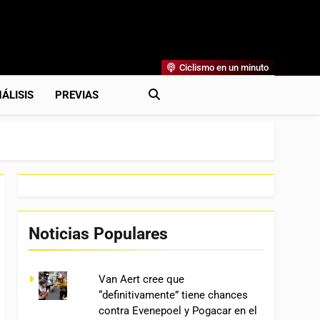
Ciclismo en un minuto
al
rónicas, Previas Y Más. La Web Ciclista De Referencia.
ÁLISIS
PREVIAS
Noticias Populares
Van Aert cree que
“definitivamente” tiene chances
contra Evenepoel y Pogacar en el