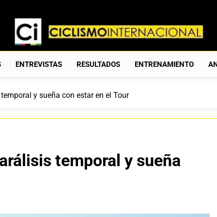
Ciclismo Internacion
Web Dedicada Al Ciclismo Mundial. Entrevistas, Análisis, C
S
ENTREVISTAS
RESULTADOS
ENTRENAMIENTO
AN
 temporal y sueña con estar en el Tour
arálisis temporal y sueña