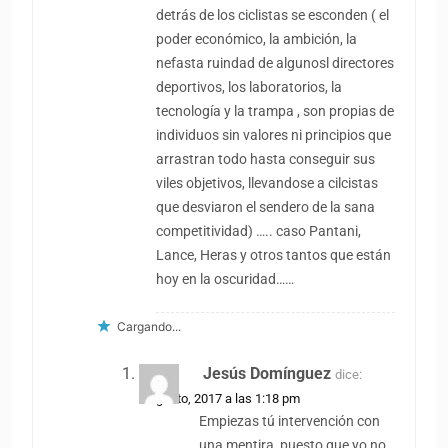
detrás de los ciclistas se esconden ( el
poder económico, la ambición, la
nefasta ruindad de algunosl directores
deportivos, los laboratorios, la
tecnología y la trampa , son propias de
individuos sin valores ni principios que
arrastran todo hasta conseguir sus
viles objetivos, llevandose a cilcistas
que desviaron el sendero de la sana
competitividad) ….. caso Pantani,
Lance, Heras y otros tantos que están
hoy en la oscuridad……
Cargando...
Jesús Domínguez
dice:
9 agosto, 2017 a las 1:18 pm
Empiezas tú intervención con
una mentira, puesto que yo no