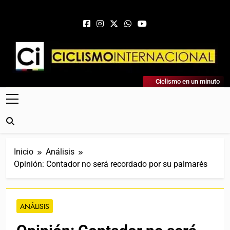
Saltar al contenido
Ciclismo Internacional
Ciclismo en un minuto
Web Dedicada Al Ciclismo Mundial. Entrevistas, Análisis,
Crónicas, Previas Y Más. La Web Ciclista De Referencia.
Inicio
Análisis
Opinión: Contador no será recordado por su palmarés
ANÁLISIS