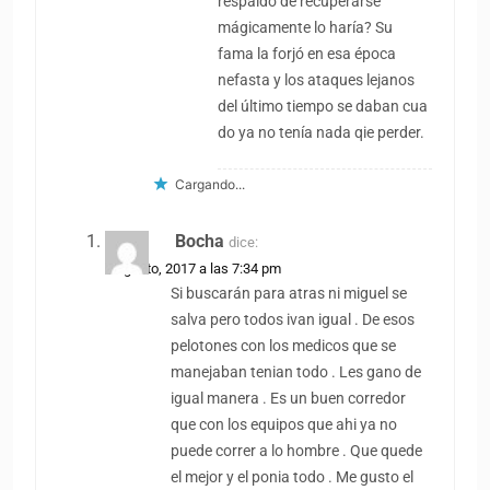
respaldo de recuperarse
mágicamente lo haría? Su
fama la forjó en esa época
nefasta y los ataques lejanos
del último tiempo se daban cua
do ya no tenía nada qie perder.
Cargando...
Bocha
dice:
8 agosto, 2017 a las 7:34 pm
Si buscarán para atras ni miguel se
salva pero todos ivan igual . De esos
pelotones con los medicos que se
manejaban tenian todo . Les gano de
igual manera . Es un buen corredor
que con los equipos que ahi ya no
puede correr a lo hombre . Que quede
el mejor y el ponia todo . Me gusto el