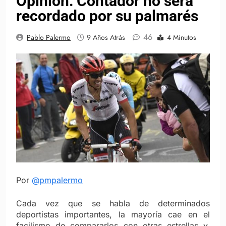
Opinión: Contador no será
recordado por su palmarés
46
Pablo Palermo
9 Años Atrás
4 Minutos
Por
@pmpalermo
Cada vez que se habla de determinados
deportistas importantes, la mayoría cae en el
facilismo de compararlos con otras estrellas y,