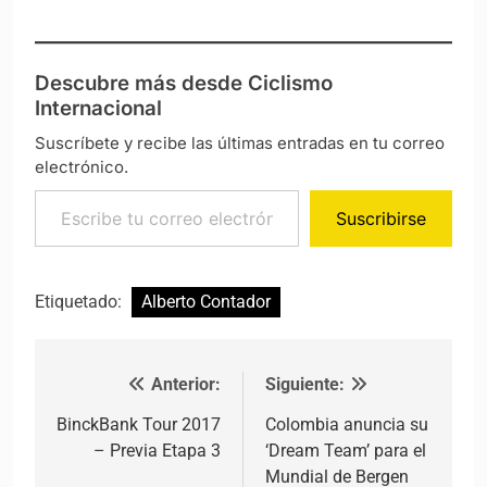
Descubre más desde Ciclismo
Internacional
Suscríbete y recibe las últimas entradas en tu correo
electrónico.
Escribe tu correo electrónico…
Suscribirse
Etiquetado:
Alberto Contador
Anterior:
Siguiente:
Navegación de entradas
BinckBank Tour 2017
Colombia anuncia su
– Previa Etapa 3
‘Dream Team’ para el
Mundial de Bergen