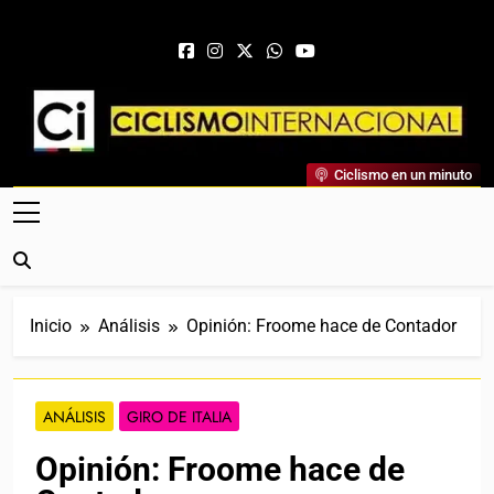
Saltar al contenido
Ciclismo Internacional
Ciclismo en un minuto
Web Dedicada Al Ciclismo Mundial. Entrevistas, Análisis,
Crónicas, Previas Y Más. La Web Ciclista De Referencia.
Inicio
Análisis
Opinión: Froome hace de Contador
ANÁLISIS
GIRO DE ITALIA
Opinión: Froome hace de