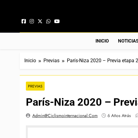
Saltar al contenido
INICIO
NOTICIA
Inicio
Previas
París-Niza 2020 – Previa etapa 
PREVIAS
París-Niza 2020 – Previ
Admin@ciclismointernacional.com
6 Años Atrás