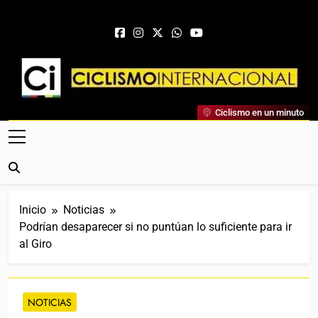
Saltar al contenido
Ciclismo Internacional
Ciclismo en un minuto
Web Dedicada Al Ciclismo Mundial. Entrevistas, Análisis,
Crónicas, Previas Y Más. La Web Ciclista De Referencia.
Inicio
Noticias
Podrían desaparecer si no puntúan lo suficiente para ir
al Giro
NOTICIAS