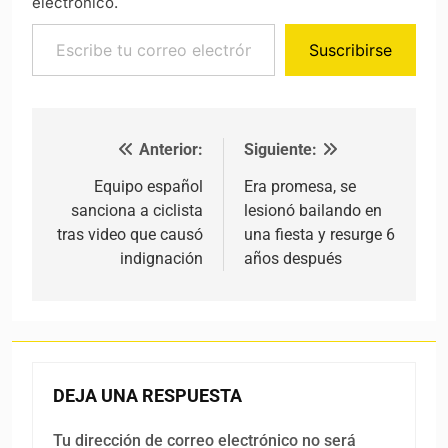
electrónico.
Escribe tu correo electrónico…
Suscribirse
Anterior:
Siguiente:
Navegación de entradas
Equipo español
Era promesa, se
sanciona a ciclista
lesionó bailando en
tras video que causó
una fiesta y resurge 6
indignación
años después
DEJA UNA RESPUESTA
Tu dirección de correo electrónico no será