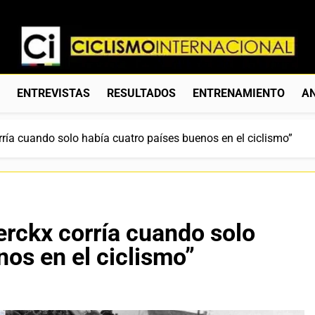
Ciclismo Internacion
Web Dedicada Al Ciclismo Mundial. Entrevistas, Análisis, C
S
ENTREVISTAS
RESULTADOS
ENTRENAMIENTO
AN
rría cuando solo había cuatro países buenos en el ciclismo”
erckx corría cuando solo
nos en el ciclismo”