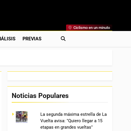
Ciclismo en un minuto
al
rónicas, Previas Y Más. La Web Ciclista De Referencia.
ÁLISIS
PREVIAS
Noticias Populares
La segunda máxima estrella de La
Vuelta avisa: "Quiero llegar a 15
etapas en grandes vueltas"