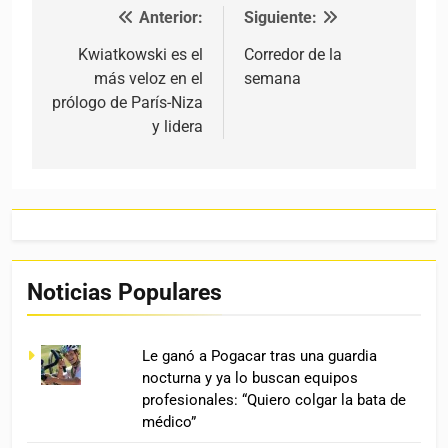
Anterior:
Siguiente:
Navegación de entradas
Kwiatkowski es el
Corredor de la
más veloz en el
semana
prólogo de París-Niza
y lidera
Noticias Populares
Le ganó a Pogacar tras una guardia
nocturna y ya lo buscan equipos
profesionales: “Quiero colgar la bata de
médico”