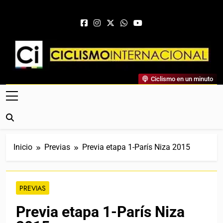
Saltar al contenido
Ciclismo Internacional
Ciclismo en un minuto
Web Dedicada Al Ciclismo Mundial. Entrevistas, Análisis,
Crónicas, Previas Y Más. La Web Ciclista De Referencia.
Inicio
Previas
Previa etapa 1-París Niza 2015
PREVIAS
Previa etapa 1-París Niza