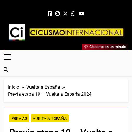
Saltar al contenido
Ciclismo Internacional
Ciclismo en un minuto
Web Dedicada Al Ciclismo Mundial. Entrevistas, Análisis,
Crónicas, Previas Y Más. La Web Ciclista De Referencia.
Inicio
Vuelta a España
Previa etapa 19 – Vuelta a España 2024
PREVIAS
VUELTA A ESPAÑA