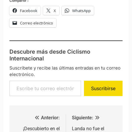
Compartir :
Facebook
X
WhatsApp
Correo electrónico
Descubre más desde Ciclismo
Internacional
Suscríbete y recibe las últimas entradas en tu correo
electrónico.
Escribe tu correo electrónico…
Suscribirse
Anterior:
Siguiente:
Navegación de entradas
¡Descubierto en el
Landa no fue el