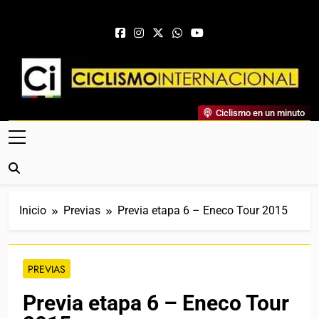
Saltar al contenido
Ciclismo Internacional
Ciclismo en un minuto
Web Dedicada Al Ciclismo Mundial. Entrevistas, Análisis,
Crónicas, Previas Y Más. La Web Ciclista De Referencia.
Inicio
Previas
Previa etapa 6 – Eneco Tour 2015
PREVIAS
Previa etapa 6 – Eneco Tour