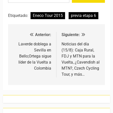
Etiquetado:
Eneco Tour 2015
previa etapa 6
Anterior:
Siguiente:
Navegación de entradas
Laverde doblega a
Noticias del día
Sevilla en
(15/8): Caja Rural,
Bello;Ortega sigue
FDJ y MTN para la
líder de la Vuelta a
Vuelta, ¿Cavendish al
Colombia
MTN?, Czech Cycling
Tour, y más…