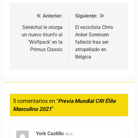
Anterior:
Siguiente:
Navegación de entradas
Sénéchal le otorga
El exciclista Chris
un nuevo triunfo al
Anker Sorensen
‘Wolfpack’ en la
falleció tras ser
Primus Classic
atropellado en
Bélgica
5 comentarios en “
Previa Mundial CRI Élite
Masculino 2021
”
York Castillo
dice: