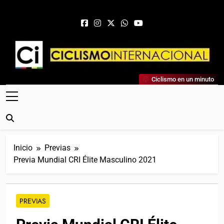
Saltar al contenido
Ciclismo Internacional
Ciclismo en un minuto
Web Dedicada Al Ciclismo Mundial. Entrevistas, Análisis,
Crónicas, Previas Y Más. La Web Ciclista De Referencia.
Inicio
Previas
Previa Mundial CRI Élite Masculino 2021
PREVIAS