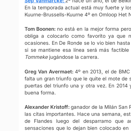
Sep Vanmarcke:
2º hace un año, el de Belki
En la temporada actual está muy fuerte y lo
Kuurne-Brussells-Kuurne 4º en Omloop Het 
Tom Boonen:
no está en la mejor forma pero
obliga a colocarlo como favorito ya que 
ocasiones. En De Ronde se lo vio bien hasta
si se mantiene esa línea será más factible
Tommeke
jugándose la carrera.
Greg Van Avermaet:
4º en 2013, el de BMC 
falta un gran triunfo que le quite el mote 
puertas del triunfo una y otra vez. En 2014
buena forma.
Alexander Kristoff:
ganador de la Milán San 
las citas importantes. Hace una semana, est
de Flandes luego del desparramo que ar
sensaciones que lo dejan bien colocado en 