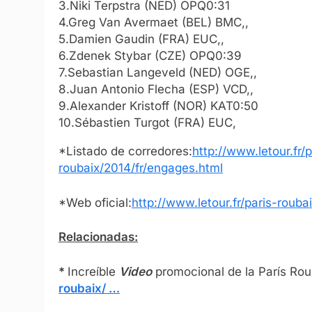
3.Niki Terpstra (NED) OPQ0:31
4.Greg Van Avermaet (BEL) BMC,,
5.Damien Gaudin (FRA) EUC,,
6.Zdenek Stybar (CZE) OPQ0:39
7.Sebastian Langeveld (NED) OGE,,
8.Juan Antonio Flecha (ESP) VCD,,
9.Alexander Kristoff (NOR) KAT0:50
10.Sébastien Turgot (FRA) EUC,
*Listado de corredores:
http://www.letour.fr/p
roubaix/2014/fr/engages.html
*Web oficial:
http://www.letour.fr/paris-roubai
Relacionadas:
*
Increíble
Video
promocional de la París Rou
roubaix/ …