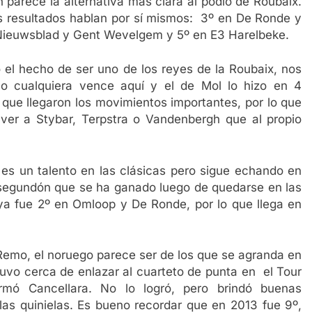
n parece la alternativa más clara al podio de Roubaix.
s resultados hablan por sí mismos:
3º en De Ronde y
Nieuwsblad y Gent Wevelgem y 5º en E3 Harelbeke.
 el hecho de ser uno de los reyes de la Roubaix, nos
no cualquiera vence aquí y el de Mol lo hizo en 4
 que llegaron los movimientos importantes, por lo que
 ver a Stybar, Terpstra o Vandenbergh que al propio
es un talento en las clásicas pero sigue echando en
de segundón que se ha ganado luego de quedarse en las
 ya fue 2º en Omloop y De Ronde, por lo que llega en
Remo, el noruego parece ser de los que se agranda en
uvo cerca de enlazar al cuarteto de punta en el Tour
mó Cancellara. No lo logró, pero brindó buenas
las quinielas. Es bueno recordar que en 2013 fue 9º,