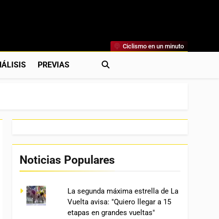
Ciclismo en un minuto
al
rónicas, Previas Y Más. La Web Ciclista De Referencia.
ÁLISIS
PREVIAS
Noticias Populares
La segunda máxima estrella de La
Vuelta avisa: "Quiero llegar a 15
etapas en grandes vueltas"