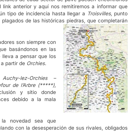
l link anterior y aquí nos remitiremos a informar que
ún tipo de incidencia hasta llegar a
Troisvilles,
punto
lagados de las históricas piedras, que completarán
adores son siempre con
 que basándonos en las
o lleva a pensar que los
 a partir de
Orchies.
a
Auchy-lez-Orchies –
our de l’Arbre (*****),
lusión y sitio donde
nces debido a la mala
s la novedad sea que
lando con la desesperación de sus rivales, obligados