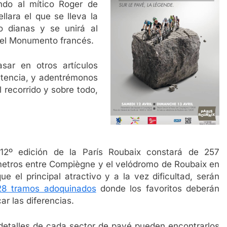
ndo al mítico Roger de
lara el que se lleva la
ro dianas y se unirá al
 el Monumento francés.
sar en otros artículos
etencia, y adentrémonos
l recorrido y sobre todo,
12º edición de la París Roubaix constará de 257
metros entre Compiègne y el velódromo de Roubaix en
que el principal atractivo y a la vez dificultad, serán
28 tramos adoquinados
donde los favoritos deberán
ar las diferencias.
detalles de cada sector de pavé pueden encontrarlos