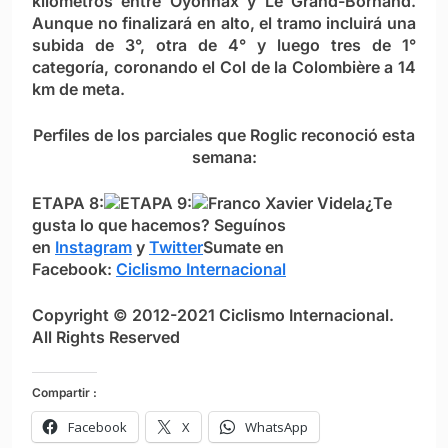
kilómetros entre Oyonnax y Le Grand-Bornand.
Aunque no finalizará en alto, el tramo incluirá una
subida de 3°, otra de 4° y luego tres de 1°
categoría, coronando el Col de la Colombière a 14
km de meta.
Perfiles de los parciales que Roglic reconoció esta
semana:
ETAPA 8:
ETAPA 9:
F
ranco Xavier Videla
¿Te
gusta lo que hacemos? S
eguínos
en
Instagram
y
Twitter
Sumate en
Facebook:
Ciclismo Internacional
Copyright © 2012-2021 Ciclismo Internacional.
All Rights Reserved
Compartir :
Facebook
X
WhatsApp