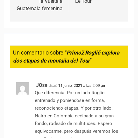
la Vuelta a
Le Tour
Guatemala femenina
Un comentario sobre “
Primož Roglič explora
dos etapas de montaña del Tour
”
JOse
dice:
11 junio, 2021 a las 2:09 pm
Que diferencia. Por un lado Roglic
entrenado y poniendose en forma,
reconociendo etapas. Y por otro lado,
Nairo en Colombia dedicado a su gran
fondo, rodeado de multitudes. Espero
equivocarme, pero después veremos los