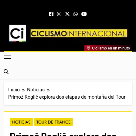
Saltar al contenido
Ciclismo Internacional
Ciclismo en un minuto
Web Dedicada Al Ciclismo Mundial. Entrevistas, Análisis,
Crónicas, Previas Y Más. La Web Ciclista De Referencia.
Inicio
Noticias
Primož Roglič explora dos etapas de montaña del Tour
NOTICIAS
TOUR DE FRANCE