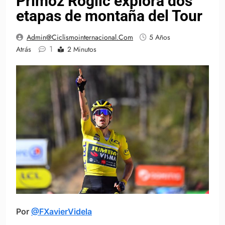
Primož Roglič explora dos
etapas de montaña del Tour
Admin@ciclismointernacional.com
5 Años
1
Atrás
2 Minutos
Por
@FXavierVidela