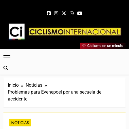
Saltar al contenido
Ciclismo Internacional
Ciclismo en un minuto
Web Dedicada Al Ciclismo Mundial. Entrevistas, Análisis,
Crónicas, Previas Y Más. La Web Ciclista De Referencia.
Inicio
Noticias
Problemas para Evenepoel por una secuela del
accidente
NOTICIAS