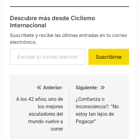
Descubre más desde Ciclismo
Internacional
Suscríbete y recibe las últimas entradas en tu correo
electrónico.
Escribe tu correo electrónico…
Suscribirse
Anterior:
Siguiente:
Navegación de entradas
A los 42 años, uno de
¿Confianza o
los mejores
inconsciencia?: “No
escaladores del
estoy tan lejos de
mundo vuelve a
Pogacar”
correr