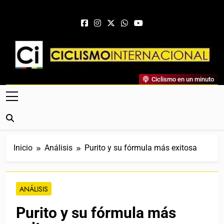
Saltar al contenido
Ciclismo Internacional
Ciclismo en un minuto
Web Dedicada Al Ciclismo Mundial. Entrevistas, Análisis,
Crónicas, Previas Y Más. La Web Ciclista De Referencia.
Inicio
Análisis
Purito y su fórmula más exitosa
ANÁLISIS
Purito y su fórmula más