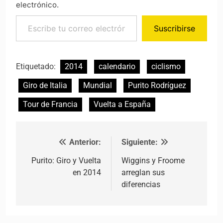
electrónico.
Escribe tu correo electrónico…
Suscribirse
Etiquetado:
2014
calendario
ciclismo
Giro de Italia
Mundial
Purito Rodríguez
Tour de Francia
Vuelta a España
Anterior:
Siguiente:
Navegación de entradas
Purito: Giro y Vuelta
Wiggins y Froome
en 2014
arreglan sus
diferencias