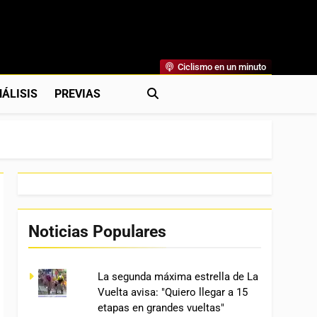
Ciclismo en un minuto
al
rónicas, Previas Y Más. La Web Ciclista De Referencia.
ÁLISIS
PREVIAS
Noticias Populares
La segunda máxima estrella de La
Vuelta avisa: "Quiero llegar a 15
etapas en grandes vueltas"