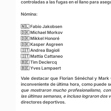
controladas a las fugas en el llano para ase
Nómina:
🇳🇱
Fabio Jakobsen
🇩🇰
Michael Morkov
🇩🇰
Mikkel Honoré
🇩🇰
Kasper Asgre
en
🇮🇹
Andrea Bagioli
🇮🇹
Mattia Cattaneo
🇧🇪
Tim Declercq
🇧🇪
Yves Lampaert
Vale destacar que Florian Sénéchal y Mark
inconveniente de última hora, como puede s
que mostraron mucho profesionalismo, con
las últimas semanas, e incluso lograron dos v
directores deportivos.