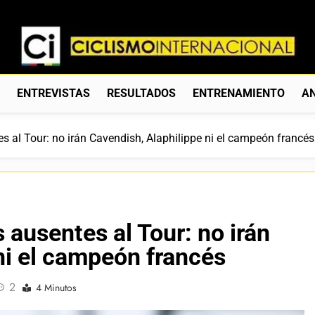
Ciclismo Internacion
Web Dedicada Al Ciclismo Mundial. Entrevistas, Análisis, C
S
ENTREVISTAS
RESULTADOS
ENTRENAMIENTO
AN
s al Tour: no irán Cavendish, Alaphilippe ni el campeón francés
 ausentes al Tour: no irán
ni el campeón francés
2
4 Minutos