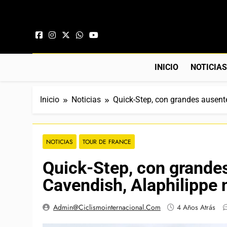
Saltar al contenido
INICIO
NOTICIA
Inicio
Noticias
Quick-Step, con grandes ausente
NOTICIAS
TOUR DE FRANCE
Quick-Step, con grandes
Cavendish, Alaphilippe 
Admin@ciclismointernacional.com
4 Años Atrás