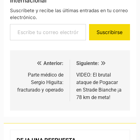
Internacional
Suscríbete y recibe las últimas entradas en tu correo
electrónico.
Escribe tu correo electrónico…
Suscribirse
Anterior:
Siguiente:
Navegación de entradas
Parte médico de
VIDEO: El brutal
Sergio Higuita:
ataque de Pogacar
fracturado y operado
en Strade Bianche ¡a
78 km de meta!