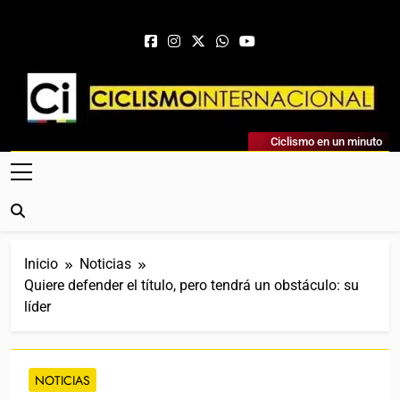
Saltar al contenido
Ciclismo Internacional
Ciclismo en un minuto
Web Dedicada Al Ciclismo Mundial. Entrevistas, Análisis,
Crónicas, Previas Y Más. La Web Ciclista De Referencia.
Inicio
Noticias
Quiere defender el título, pero tendrá un obstáculo: su
líder
NOTICIAS