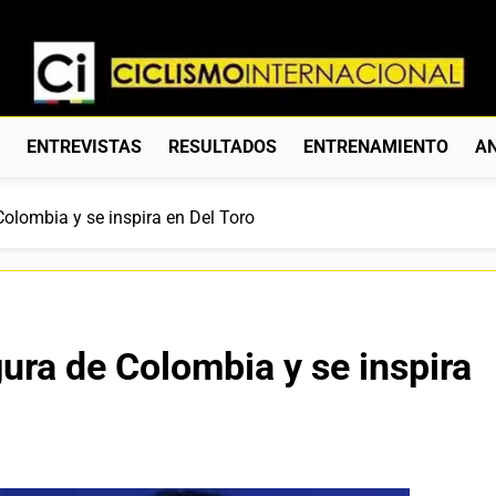
Ciclismo Internacion
Web Dedicada Al Ciclismo Mundial. Entrevistas, Análisis, C
S
ENTREVISTAS
RESULTADOS
ENTRENAMIENTO
AN
Colombia y se inspira en Del Toro
gura de Colombia y se inspira