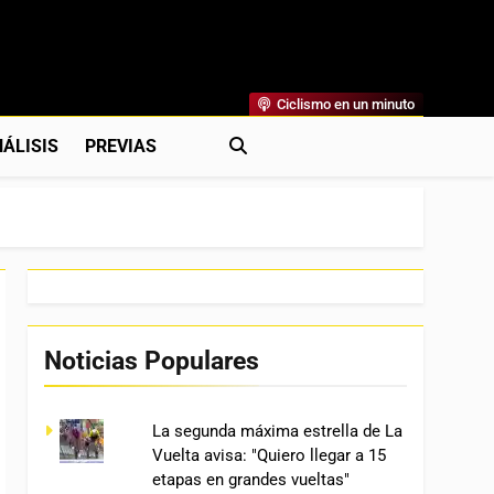
Ciclismo en un minuto
al
rónicas, Previas Y Más. La Web Ciclista De Referencia.
ÁLISIS
PREVIAS
Noticias Populares
La segunda máxima estrella de La
Vuelta avisa: "Quiero llegar a 15
etapas en grandes vueltas"