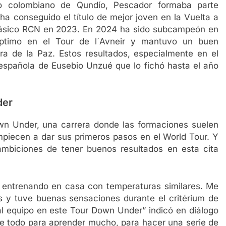
o colombiano de Qundío, Pescador formaba parte
a conseguido el título de mejor joven en la Vuelta a
Clásico RCN en 2023. En 2024 ha sido subcampeón en
éptimo en el Tour de l´Avneir y mantuvo un buen
ra de la Paz. Estos resultados, especialmente en el
 española de Eusebio Unzué que lo fichó hasta el año
der
wn Under, una carrera donde las formaciones suelen
mpiecen a dar sus primeros pasos en el World Tour. Y
ambiciones de tener buenos resultados en esta cita
a entrenando en casa con temperaturas similares. Me
s y tuve buenas sensaciones durante el critérium de
al equipo en este Tour Down Under” indicó en diálogo
nte todo para aprender mucho, para hacer una serie de