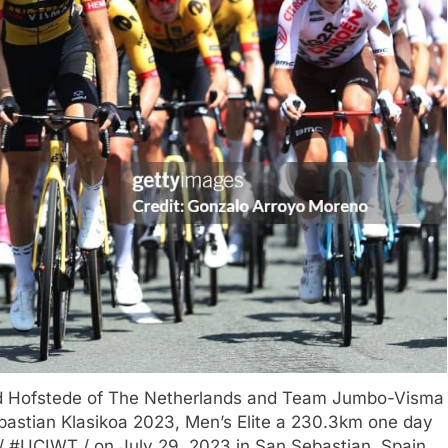
 Hofstede of The Netherlands and Team Jumbo-Visma
astian Klasikoa 2023, Men’s Elite a 230.3km one day
/ #UCIWT / on July 29, 2023 in San Sebastian, Spain.