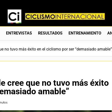
Ciclismo Internacion
Web Dedicada Al Ciclismo Mundial. Entrevistas, Análisis, C
S
ENTREVISTAS
RESULTADOS
ENTRENAMIENTO
AN
que no tuvo más éxito en el ciclismo por ser “demasiado amable”
de cree que no tuvo más éxito
“demasiado amable”
nutos