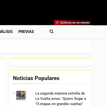
Ciclismo en un minuto
al
rónicas, Previas Y Más. La Web Ciclista De Referencia.
ÁLISIS
PREVIAS
Noticias Populares
La segunda máxima estrella de
La Vuelta avisa: "Quiero llegar a
15 etapas en grandes vueltas"