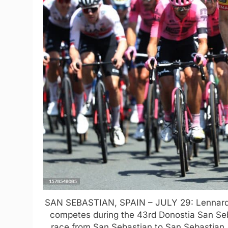
SAN SEBASTIAN, SPAIN – JULY 29: Lennard
competes during the 43rd Donostia San Seb
race from San Sebastian to San Sebastian 