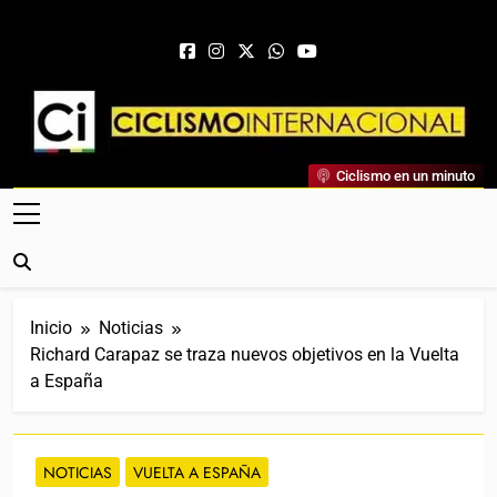
Saltar al contenido
Ciclismo Internacional
Ciclismo en un minuto
Web Dedicada Al Ciclismo Mundial. Entrevistas, Análisis,
Crónicas, Previas Y Más. La Web Ciclista De Referencia.
Inicio
Noticias
Richard Carapaz se traza nuevos objetivos en la Vuelta
a España
NOTICIAS
VUELTA A ESPAÑA