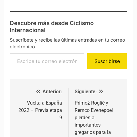
Descubre más desde Ciclismo
Internacional
Suscríbete y recibe las últimas entradas en tu correo
electrónico.
Escribe tu correo electrónico…
Suscribirse
Anterior:
Siguiente:
Navegación de entradas
Vuelta a España
Primož Roglič y
2022 – Previa etapa
Remco Evenepoel
9
pierden a
importantes
gregarios para la