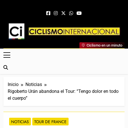
Saltar al contenido
Ciclismo Internacional
Ciclismo en un minuto
Web Dedicada Al Ciclismo Mundial. Entrevistas, Análisis,
Crónicas, Previas Y Más. La Web Ciclista De Referencia.
Inicio
Noticias
Rigoberto Urán abandona el Tour: “Tengo dolor en todo
el cuerpo”
NOTICIAS
TOUR DE FRANCE