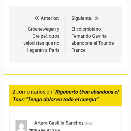
Anterior:
Siguiente:
Navegación de entradas
Groenewegen y
El colombiano
Greipel, otros
Fernando Gaviria
velocistas que no
abandona el Tour de
llegarán a París
France
2 comentarios en “
Rigoberto Urán abandona el
Tour: “Tengo dolor en todo el cuerpo”
”
Arturo Castillo Sanchez
dice:
19 julio, 2018 a las 9:10 am