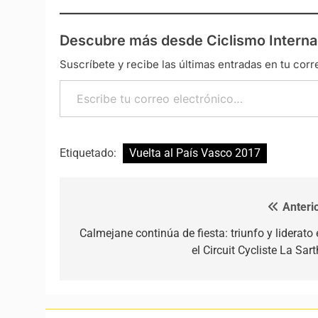
Descubre más desde Ciclismo Interna
Suscríbete y recibe las últimas entradas en tu corr
Escribe tu correo electrónico…
Etiquetado:
Vuelta al País Vasco 2017
Anterio
Navegación de entradas
Calmejane continúa de fiesta: triunfo y liderato 
el Circuit Cycliste La Sar