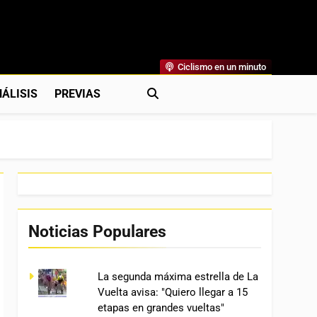
Ciclismo en un minuto
al
rónicas, Previas Y Más. La Web Ciclista De Referencia.
ÁLISIS
PREVIAS
Noticias Populares
La segunda máxima estrella de La
Vuelta avisa: "Quiero llegar a 15
etapas en grandes vueltas"