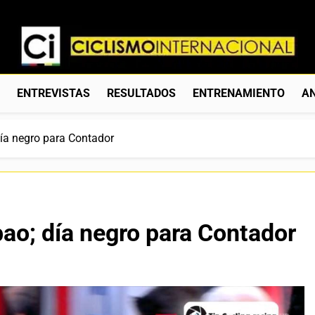
Ciclismo Internacion
Web Dedicada Al Ciclismo Mundial. Entrevistas, Análisis, C
S
ENTREVISTAS
RESULTADOS
ENTRENAMIENTO
AN
día negro para Contador
bao; día negro para Contador