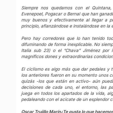
Siempre nos quedamos con el Quintana, 
Evenepoel, Pogacar o Bernal que han ganado
muy buenos y efectivamente al llegar a pr
principio, afianzándose e instalándose en la 
Pero hay corredores que lo han tenido tod
difuminando de forma inexplicable. No siem
Italia sub 23) o el “Chava” Jiménez por i
magníficos dones y extraordinarias condicion
El ciclismo es algo más que dar pedales y t
los anteriores fueron en su momento unos c
quizás -los que están en activo- aún pueda
decisiones de cada uno, el entorno, las pa
juega en todos los apartados de la vida, a
pedaleando con el acicate de un esplendor c
Oscar Trujillo Marín
¿Te gusta lo que hacemo