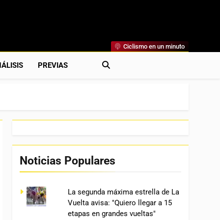
Ciclismo en un minuto
al
rónicas, Previas Y Más. La Web Ciclista De Referencia.
ÁLISIS
PREVIAS
Noticias Populares
La segunda máxima estrella de La
Vuelta avisa: "Quiero llegar a 15
etapas en grandes vueltas"