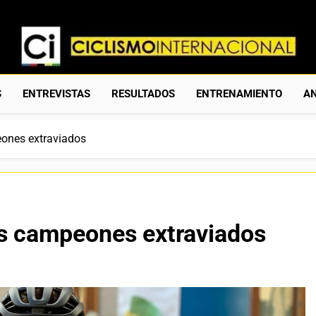
Ciclismo Internacion
Web Dedicada Al Ciclismo Mundial. Entrevistas, Análisis, C
S
ENTREVISTAS
RESULTADOS
ENTRENAMIENTO
AN
ones extraviados
s campeones extraviados