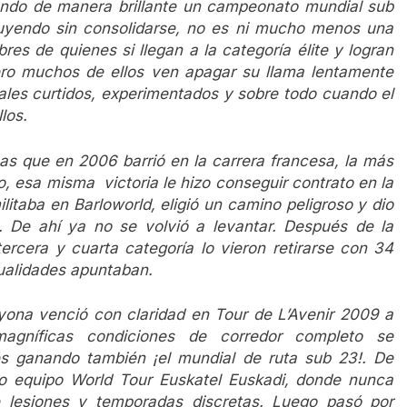
ndo de manera brillante un campeonato mundial sub
luyendo sin consolidarse, no es ni mucho menos una
s de quienes si llegan a la categoría élite y logran
ro muchos de ellos ven apagar su llama lentamente
les curtidos, experimentados y sobre todo cuando el
los.
as que en 2006 barrió en la carrera francesa, la más
, esa misma victoria le hizo conseguir contrato en la
litaba en Barloworld, eligió un camino peligroso y dio
 De ahí ya no se volvió a levantar. Después de la
ercera y cuarta categoría lo vieron retirarse con 34
ualidades apuntaban.
ona venció con claridad en Tour de L’Avenir 2009 a
agníficas condiciones de corredor completo se
s ganando también ¡el mundial de ruta sub 23!. De
do equipo World Tour Euskatel Euskadi, donde nunca
 lesiones y temporadas discretas. Luego pasó por