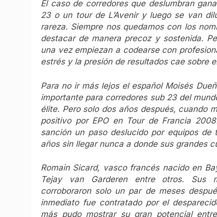
El caso de corredores que deslumbran gana
23 o un tour de L’Avenir y luego se van di
rareza. Siempre nos quedamos con los nombre
destacar de manera precoz y sostenida. Pe
una vez empiezan a codearse con profesiona
estrés y la presión de resultados cae sobre el
Para no ir más lejos el español Moisés Dueñ
importante para corredores sub 23 del mundo
élite. Pero solo dos años después, cuando mi
positivo por EPO en Tour de Francia 2008.
sanción un paso deslucido por equipos de t
años sin llegar nunca a donde sus grandes c
Romain Sicard, vasco francés nacido en Bay
Tejay van Garderen entre otros. Sus m
corroboraron solo un par de meses despué
inmediato fue contratado por el despareci
más pudo mostrar su gran potencial entre