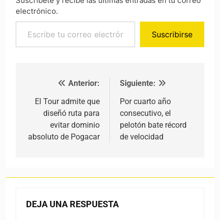
Suscríbete y recibe las últimas entradas en tu correo
electrónico.
Escribe tu correo electrónico…
Suscribirse
Anterior:
Siguiente:
Navegación de entradas
El Tour admite que
Por cuarto año
diseñó ruta para
consecutivo, el
evitar dominio
pelotón bate récord
absoluto de Pogacar
de velocidad
DEJA UNA RESPUESTA