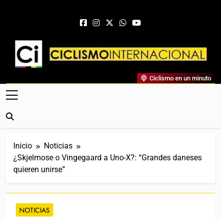
Saltar al contenido
Ciclismo Internacional
Ciclismo en un minuto
Web Dedicada Al Ciclismo Mundial. Entrevistas, Análisis,
Crónicas, Previas Y Más. La Web Ciclista De Referencia.
Inicio
Noticias
¿Skjelmose o Vingegaard a Uno-X?: “Grandes daneses
quieren unirse”
NOTICIAS