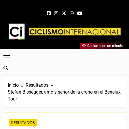
Saltar al contenido
Ciclismo Internacional
Ciclismo en un minuto
Web Dedicada Al Ciclismo Mundial. Entrevistas, Análisis,
Crónicas, Previas Y Más. La Web Ciclista De Referencia.
Inicio
Resultados
Stefan Bissegger, amo y señor de la crono en el Benelux
Tour
RESULTADOS