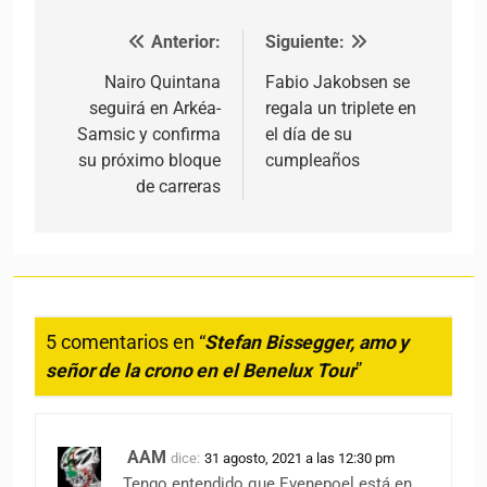
Anterior:
Siguiente:
Navegación de entradas
Nairo Quintana
Fabio Jakobsen se
seguirá en Arkéa-
regala un triplete en
Samsic y confirma
el día de su
su próximo bloque
cumpleaños
de carreras
5 comentarios en “
Stefan Bissegger, amo y
señor de la crono en el Benelux Tour
”
AAM
dice:
31 agosto, 2021 a las 12:30 pm
Tengo entendido que Evenepoel está en