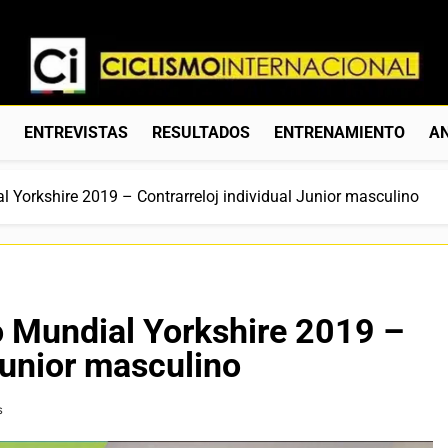
Ciclismo Internacion
Web Dedicada Al Ciclismo Mundial. Entrevistas, Análisis, C
S
ENTREVISTAS
RESULTADOS
ENTRENAMIENTO
AN
Yorkshire 2019 – Contrarreloj individual Junior masculino
 Mundial Yorkshire 2019 –
Junior masculino
s