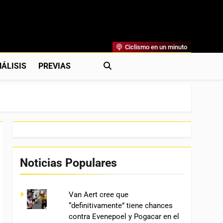
Ciclismo en un minuto
al
rónicas, Previas Y Más. La Web Ciclista De Referencia.
ÁLISIS
PREVIAS
Noticias Populares
Van Aert cree que
“definitivamente” tiene chances
contra Evenepoel y Pogacar en el