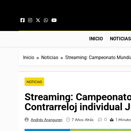
Saltar al contenido
INICIO
NOTICIA
Inicio
Noticias
Streaming: Campeonato Mundial 
NOTICIAS
Streaming: Campeonato
Contrarreloj individual 
0
Andrés Aranguren
7 Años Atrás
1 Minuto