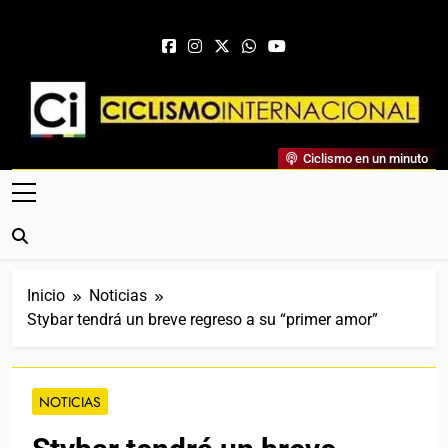
Saltar al contenido
Ciclismo Internacional
Ciclismo en un minuto
Web Dedicada Al Ciclismo Mundial. Entrevistas, Análisis,
Crónicas, Previas Y Más. La Web Ciclista De Referencia.
Inicio
Noticias
Stybar tendrá un breve regreso a su “primer amor”
NOTICIAS