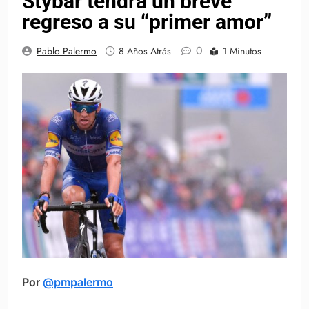
Stybar tendrá un breve
regreso a su “primer amor”
0
Pablo Palermo
8 Años Atrás
1 Minutos
Por
@pmpalermo