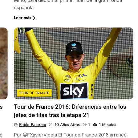
Miño, para decidir al primer líder de la gran ronda
española.
Leer más
TOUR DE FRANCE
os
Tour de France 2016: Diferencias entre los
jefes de filas tras la etapa 21
Pablo Palermo
10 Años Atrás
1
1 Minutos
có
Por @FXavierVidela El Tour de France 2016 arrancó