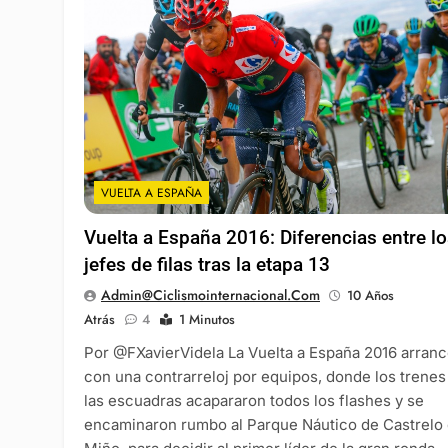
VUELTA A ESPAÑA
Vuelta a España 2016: Diferencias entre l
jefes de filas tras la etapa 13
Admin@ciclismointernacional.com
10 Años
Atrás
4
1 Minutos
Por @FXavierVidela La Vuelta a España 2016 arran
con una contrarreloj por equipos, donde los trenes
las escuadras acapararon todos los flashes y se
encaminaron rumbo al Parque Náutico de Castrelo