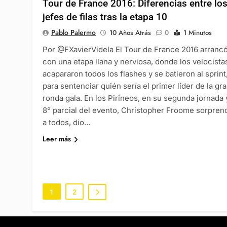
Tour de France 2016: Diferencias entre lo
jefes de filas tras la etapa 10
Pablo Palermo
10 Años Atrás
0
1 Minutos
Por @FXavierVidela El Tour de France 2016 arranc
con una etapa llana y nerviosa, donde los velocista
acapararon todos los flashes y se batieron al sprint
para sentenciar quién sería el primer líder de la gr
ronda gala. En los Pirineos, en su segunda jornada 
8° parcial del evento, Christopher Froome sorpren
a todos, dio…
Leer más
1
2