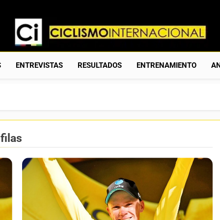
Ciclismo Internacion
Web Dedicada Al Ciclismo Mundial. Entrevistas, Análisis, C
S
ENTREVISTAS
RESULTADOS
ENTRENAMIENTO
AN
filas