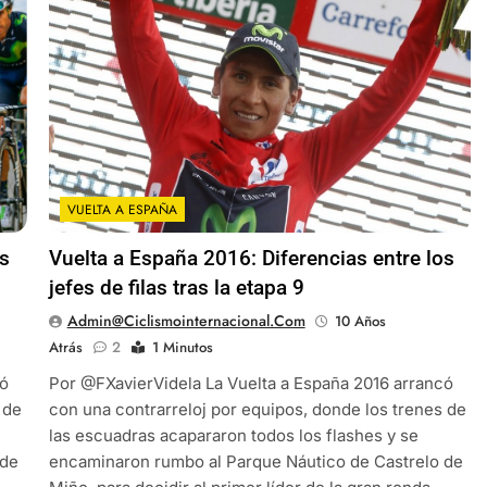
VUELTA A ESPAÑA
os
Vuelta a España 2016: Diferencias entre los
jefes de filas tras la etapa 9
Admin@ciclismointernacional.com
10 Años
Atrás
2
1 Minutos
có
Por @FXavierVidela La Vuelta a España 2016 arrancó
 de
con una contrarreloj por equipos, donde los trenes de
las escuadras acapararon todos los flashes y se
 de
encaminaron rumbo al Parque Náutico de Castrelo de