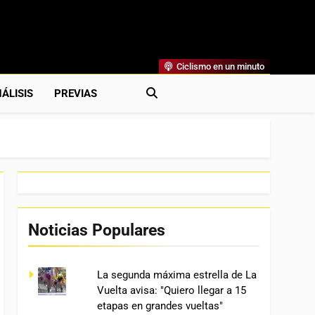
Ciclismo en un minuto
al
rónicas, Previas Y Más. La Web Ciclista De Referencia.
ÁLISIS
PREVIAS
Noticias Populares
La segunda máxima estrella de La
Vuelta avisa: "Quiero llegar a 15
etapas en grandes vueltas"