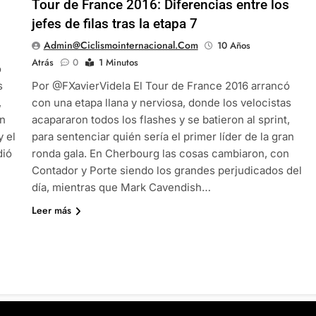
s
Tour de France 2016: Diferencias entre los
jefes de filas tras la etapa 7
Admin@ciclismointernacional.com
10 Años
Atrás
0
1 Minutos
ó
s
Por @FXavierVidela El Tour de France 2016 arrancó
,
con una etapa llana y nerviosa, donde los velocistas
an
acapararon todos los flashes y se batieron al sprint,
y el
para sentenciar quién sería el primer líder de la gran
dió
ronda gala. En Cherbourg las cosas cambiaron, con
Contador y Porte siendo los grandes perjudicados del
día, mientras que Mark Cavendish…
Leer más