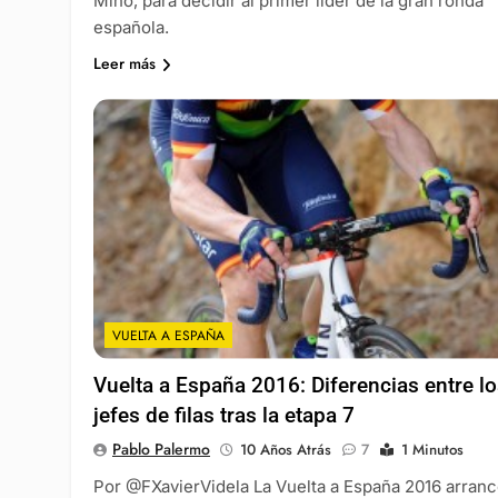
Miño, para decidir al primer líder de la gran ronda
española.
Leer más
VUELTA A ESPAÑA
Vuelta a España 2016: Diferencias entre l
jefes de filas tras la etapa 7
Pablo Palermo
10 Años Atrás
7
1 Minutos
Por @FXavierVidela La Vuelta a España 2016 arran