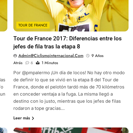
TOUR DE FRANCE
s
Tour de France 2017: Diferencias entre los
jefes de fila tras la etapa 8
Admin@ciclismointernacional.com
9 Años
Atrás
6
1 Minutos
Por @pmpalermo ¡Un día de locos! No hay otro modo
das
de definir lo que se vivió en la etapa 8 del Tour de
fo
France, donde el pelotón tardó más de 70 kilómetros
 un
en conceder ventaja a la fuga. La misma llegó a
destino con lo justo, mientras que los jefes de filas
rodaron a tope gracias…
Leer más