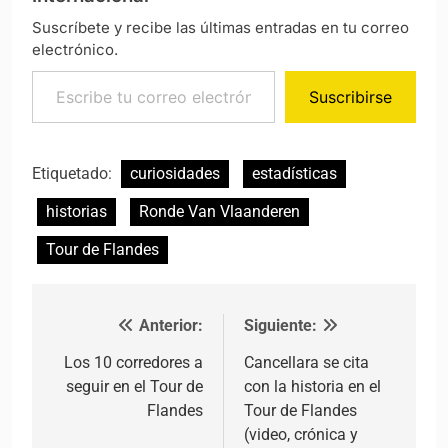
Suscríbete y recibe las últimas entradas en tu correo
electrónico.
Escribe tu correo electrónico…
Suscribirse
Etiquetado:
curiosidades
estadísticas
historias
Ronde Van Vlaanderen
Tour de Flandes
Anterior:
Siguiente:
Navegación de entradas
Los 10 corredores a
Cancellara se cita
seguir en el Tour de
con la historia en el
Flandes
Tour de Flandes
(video, crónica y