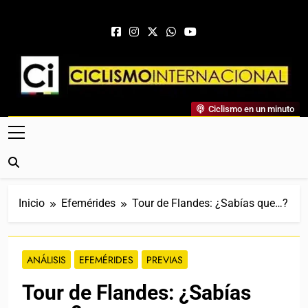
Saltar al contenido
Ciclismo Internacional
Ciclismo en un minuto
Web Dedicada Al Ciclismo Mundial. Entrevistas, Análisis,
Crónicas, Previas Y Más. La Web Ciclista De Referencia.
Inicio
Efemérides
Tour de Flandes: ¿Sabías que…?
ANÁLISIS
EFEMÉRIDES
PREVIAS
Tour de Flandes: ¿Sabías