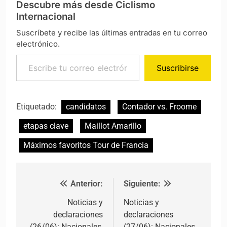
Descubre más desde Ciclismo
Internacional
Suscríbete y recibe las últimas entradas en tu correo
electrónico.
Escribe tu correo electrónico…
Suscribirse
Etiquetado:
candidatos
Contador vs. Froome
etapas clave
Maillot Amarillo
Máximos favoritos Tour de Francia
Anterior:
Siguiente:
Navegación de entradas
Noticias y
Noticias y
declaraciones
declaraciones
(26/06): Nacionales,
(27/06): Nacionales,