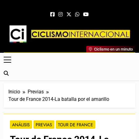
Saltar al contenido
Ciclismo Internacional
Ciclismo en un minuto
Web Dedicada Al Ciclismo Mundial. Entrevistas, Análisis,
Crónicas, Previas Y Más. La Web Ciclista De Referencia.
Inicio
Previas
Tour de France 2014-La batalla por el amarillo
ANÁLISIS
PREVIAS
TOUR DE FRANCE