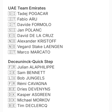
UAE Team Emirates
🇸🇮 Tadej POGACAR
🇮🇹
Fabio ARU
🇮🇹
Davide FORMOLO
🇸🇮
Jan POLANC
🇪🇸
David DE LA CRUZ
🇳🇴
Alexander KRISTOFF
🇳🇴
Vegard Stake LAENGEN
🇮🇹
Marco MARCATO
Deceuninck-Quick Step
🇫🇷 Julian ALAPHILIPPE
🇮🇪 Sam BENNETT
🇱🇺 Bob JUNGELS
🇫🇷
Rémi CAVAGNA
🇧🇪 Dries DEVENYNS
🇩🇰 Kasper ASGREEN
🇩🇰 Michael MORKOV
🇧🇪 Tim DECLERCQ