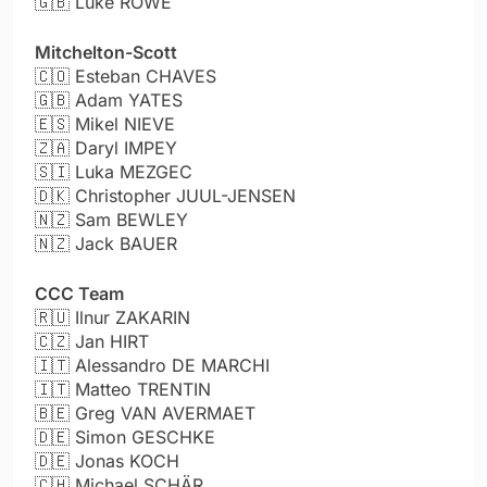
🇬🇧 Luke ROWE
Mitchelton-Scott
🇨🇴
Esteban CHAVES
🇬🇧
Adam YATES
🇪🇸
Mikel NIEVE
🇿🇦
Daryl IMPEY
🇸🇮
Luka MEZGEC
🇩🇰
Christopher JUUL-JENSEN
🇳🇿
Sam BEWLEY
🇳🇿
Jack BAUER
CCC Team
🇷🇺
Ilnur ZAKARIN
🇨🇿
Jan HIRT
🇮🇹
Alessandro DE MARCHI
🇮🇹
Matteo TRENTIN
🇧🇪
Greg VAN AVERMAET
🇩🇪
Simon GESCHKE
🇩🇪
Jonas KOCH
🇨🇭
Michael SCHÄR