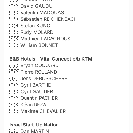
🇫🇷
David GAUDU
🇫🇷
Valentin MADOUAS
🇨🇭
Sébastien REICHENBACH
🇨🇭
Stefan KÜNG
🇫🇷
Rudy MOLARD
🇫🇷
Matthieu LADAGNOUS
🇫🇷
William BONNET
B&B Hotels – Vital Concept p/b KTM
🇫🇷
Bryan COQUARD
🇫🇷
Pierre ROLLAND
🇧🇪
Jens DEBUSSCHERE
🇫🇷
Cyril BARTHE
🇫🇷
Cyril GAUTIER
🇫🇷
Quentin PACHER
🇫🇷
Kévin REZA
🇫🇷
Maxime CHEVALIER
Israel Start-Up Nation
🇮🇪
Dan MARTIN