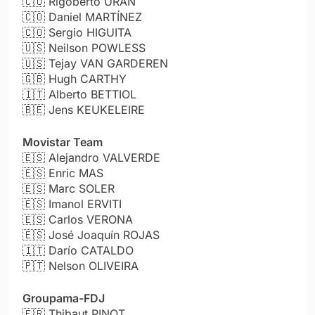
🇨🇴
Rigoberto URÁN
🇨🇴
Daniel MARTÍNEZ
🇨🇴
Sergio HIGUITA
🇺🇸
Neilson POWLESS
🇺🇸
Tejay VAN GARDEREN
🇬🇧
Hugh CARTHY
🇮🇹
Alberto BETTIOL
🇧🇪
Jens KEUKELEIRE
Movistar Team
🇪🇸
Alejandro VALVERDE
🇪🇸
Enric MAS
🇪🇸
Marc SOLER
🇪🇸
Imanol ERVITI
🇪🇸
Carlos VERONA
🇪🇸
José Joaquín ROJAS
🇮🇹
Darío CATALDO
🇵🇹
Nelson OLIVEIRA
Groupama-FDJ
🇫🇷
Thibaut PINOT