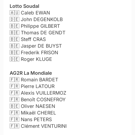
Lotto Soudal
🇦🇺 Caleb EWAN
🇩🇪 John DEGENKOLB
🇧🇪 Philippe GILBERT
🇧🇪 Thomas DE GENDT
🇧🇪 Steff CRAS
🇧🇪 Jasper DE BUYST
🇧🇪 Frederik FRISON
🇩🇪 Roger KLUGE
AG2R La Mondiale
🇫🇷 Romain BARDET
🇫🇷 Pierre LATOUR
🇫🇷 Alexis VUILLERMOZ
🇫🇷 Benoît COSNEFROY
🇧🇪 Oliver NAESEN
🇫🇷 Mikaël CHEREL
🇫🇷 Nans PETERS
🇫🇷 Clément VENTURINI