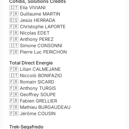
Cofidis, Solutions Crédits
🇮🇹
Elia VIVIANI
🇫🇷
Guillaume MARTIN
🇪🇸
Jesús HERRADA
🇫🇷
Christophe LAPORTE
🇫🇷
Nicolas EDET
🇫🇷
Anthony PEREZ
🇮🇹
Simone CONSONNI
🇫🇷
Pierre Luc PERICHON
Total Direct Energie
🇫🇷
Lilian CALMEJANE
🇮🇹
Niccolò BONIFAZIO
🇫🇷
Romain SICARD
🇫🇷
Anthony TURGIS
🇫🇷
Geoffrey SOUPE
🇫🇷
Fabien GRELLIER
🇫🇷
Mathieu BURGAUDEAU
🇫🇷
Jérôme COUSIN
Trek-Segafredo