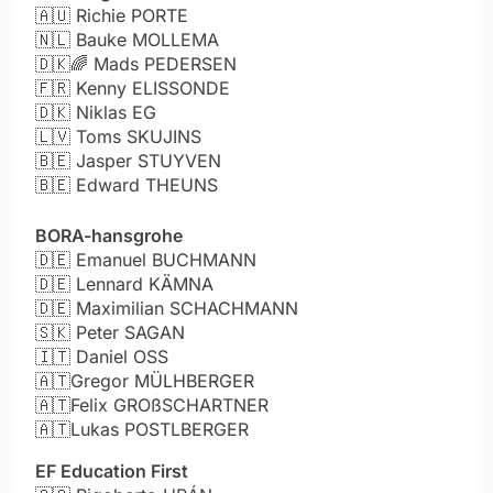
🇦🇺
Richie PORTE
🇳🇱
Bauke MOLLEMA
🇩🇰
🌈
Mads PEDERSEN
🇫🇷
Kenny ELISSONDE
🇩🇰
Niklas EG
🇱🇻
Toms SKUJINS
🇧🇪
Jasper STUYVEN
🇧🇪
Edward THEUNS
BORA-hansgrohe
🇩🇪
Emanuel BUCHMANN
🇩🇪
Lennard KÄMNA
🇩🇪
Maximilian SCHACHMANN
🇸🇰
Peter SAGAN
🇮🇹
Daniel OSS
🇦🇹
Gregor MÜLHBERGER
🇦🇹
Felix GROßSCHARTNER
🇦🇹
Lukas POSTLBERGER
EF Education First