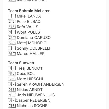
Team Bahrain McLaren
🇪🇸
Mikel LANDA
🇪🇸
Pello BILBAO
🇪🇸
Rafa VALLS
🇳🇱
Wout POELS
🇮🇹
Damiano CARUSO
🇸🇮
Matej MOHORIC
🇮🇹
Sonny COLBRELLI
🇦🇹
Marco HALLER
Team Sunweb
🇧🇪
Tiesj BENOOT
🇳🇱
Cees BOL
🇨🇭
Marc HIRSCHI
🇩🇰
Søren KRAGH ANDERSEN
🇩🇪
Nikias ARNDT
🇳🇱
Joris NIEUWENHUIS
🇩🇰
Casper PEDERSEN
🇮🇪
Nicholas ROCHE