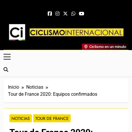
Saltar al contenido
Ciclismo Internacional
Ciclismo en un minuto
Web Dedicada Al Ciclismo Mundial. Entrevistas, Análisis,
Crónicas, Previas Y Más. La Web Ciclista De Referencia.
Inicio
Noticias
Tour de France 2020: Equipos confirmados
NOTICIAS
TOUR DE FRANCE