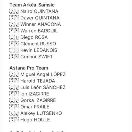
Team Arkéa-Samsic
🇨🇴
Nairo QUINTANA
🇨🇴
Dayer QUINTANA
🇨🇴
Winner ANACONA
🇫🇷
Warren BARGUIL
🇮🇹
Diego ROSA
🇫🇷
Clément RUSSO
🇫🇷
Kevin LEDANOIS
🇬🇧
Connor SWIFT
Astana Pro Team
🇨🇴
Miguel Ángel LÓPEZ
🇨🇴
Harold TEJADA
🇪🇸
Luis León SÁNCHEZ
🇪🇸
Ion IZAGIRRE
🇪🇸
Gorka IZAGIRRE
🇪🇸
Omar FRAILE
🇰🇿
Alexey LUTSENKO
🇨🇦
Hugo HOULE