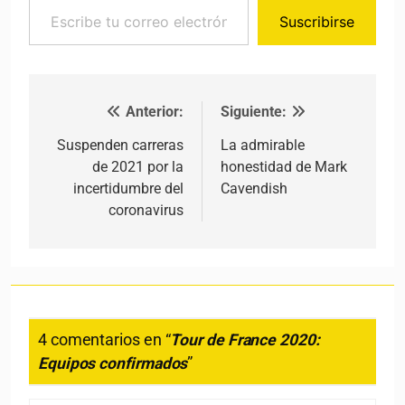
Suscribirse
Anterior:
Siguiente:
Navegación de entradas
Suspenden carreras
La admirable
de 2021 por la
honestidad de Mark
incertidumbre del
Cavendish
coronavirus
4 comentarios en “
Tour de France 2020:
Equipos confirmados
”