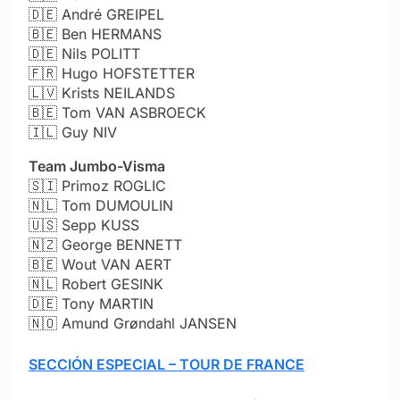
🇩🇪
André GREIPEL
🇧🇪
Ben HERMANS
🇩🇪
Nils POLITT
🇫🇷
Hugo HOFSTETTER
🇱🇻
Krists NEILANDS
🇧🇪
Tom VAN ASBROECK
🇮🇱
Guy NIV
Team Jumbo-Visma
🇸🇮
Primoz ROGLIC
🇳🇱
Tom DUMOULIN
🇺🇸
Sepp KUSS
🇳🇿
George BENNETT
🇧🇪
Wout VAN AERT
🇳🇱
Robert GESINK
🇩🇪
Tony MARTIN
🇳🇴
Amund Grøndahl JANSEN
SECCIÓN ESPECIAL – TOUR DE FRANCE