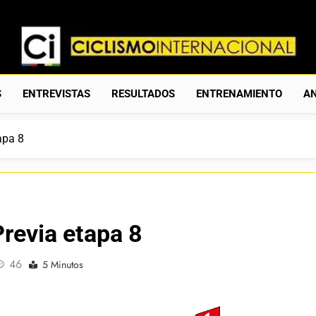
Ciclismo Internacion
Web Dedicada Al Ciclismo Mundial. Entrevistas, Análisis, C
S
ENTREVISTAS
RESULTADOS
ENTRENAMIENTO
AN
apa 8
revia etapa 8
46
5 Minutos