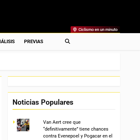
Ciclismo en un minuto
al
rónicas, Previas Y Más. La Web Ciclista De Referencia.
ÁLISIS
PREVIAS
Noticias Populares
Van Aert cree que
“definitivamente” tiene chances
contra Evenepoel y Pogacar en el