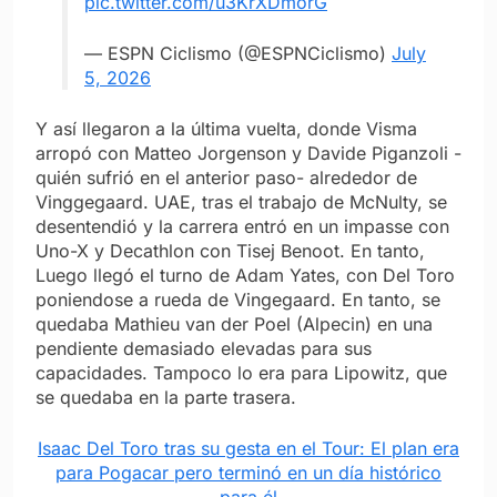
pic.twitter.com/u3KrXDmorG
— ESPN Ciclismo (@ESPNCiclismo)
July
5, 2026
Y así llegaron a la última vuelta, donde Visma
arropó con Matteo Jorgenson y Davide Piganzoli -
quién sufrió en el anterior paso- alrededor de
Vinggegaard. UAE, tras el trabajo de McNulty, se
desentendió y la carrera entró en un impasse con
Uno-X y Decathlon con Tisej Benoot. En tanto,
Luego llegó el turno de Adam Yates, con Del Toro
poniendose a rueda de Vingegaard. En tanto, se
quedaba Mathieu van der Poel (Alpecin) en una
pendiente demasiado elevadas para sus
capacidades. Tampoco lo era para Lipowitz, que
se quedaba en la parte trasera.
Isaac Del Toro tras su gesta en el Tour: El plan era
para Pogacar pero terminó en un día histórico