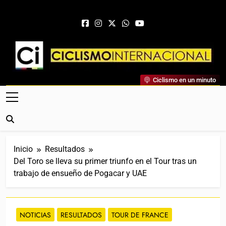
Saltar al contenido
Ciclismo Internacional
Ciclismo en un minuto
Web Dedicada Al Ciclismo Mundial. Entrevistas, Análisis,
Crónicas, Previas Y Más. La Web Ciclista De Referencia.
Inicio
Resultados
Del Toro se lleva su primer triunfo en el Tour tras un
trabajo de ensueño de Pogacar y UAE
NOTICIAS
RESULTADOS
TOUR DE FRANCE