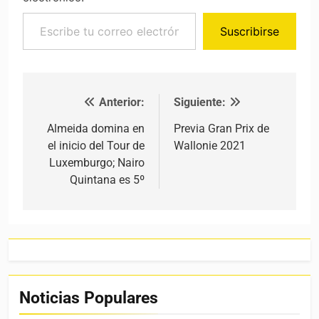
Escribe tu correo electrónico…
Suscribirse
Anterior:
Siguiente:
Navegación de entradas
Almeida domina en
Previa Gran Prix de
el inicio del Tour de
Wallonie 2021
Luxemburgo; Nairo
Quintana es 5º
Noticias Populares