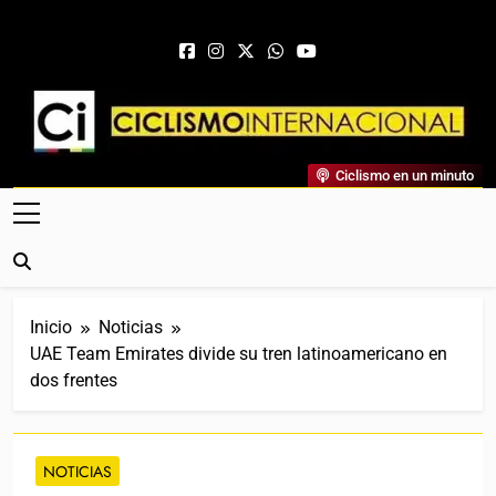
Saltar al contenido
Ciclismo Internacional
Ciclismo en un minuto
Web Dedicada Al Ciclismo Mundial. Entrevistas, Análisis,
Crónicas, Previas Y Más. La Web Ciclista De Referencia.
Inicio
Noticias
UAE Team Emirates divide su tren latinoamericano en
dos frentes
NOTICIAS