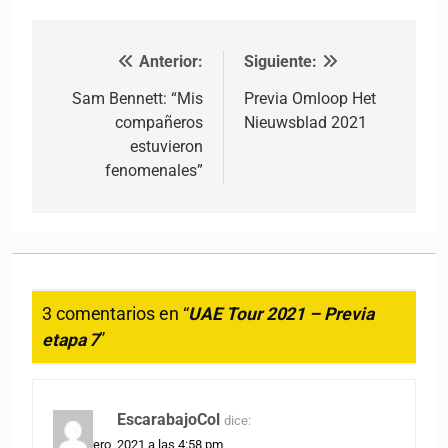
Anterior:
Siguiente:
Navegación de entradas
Sam Bennett: “Mis
Previa Omloop Het
compañeros
Nieuwsblad 2021
estuvieron
fenomenales”
3 comentarios en “
UAE Tour 2021 – Previa
etapa 7
”
EscarabajoCol
dice:
26 febrero, 2021 a las 4:58 pm