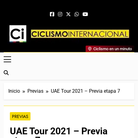
Saltar al contenido
Ciclismo Internacional
Ciclismo en un minuto
Web Dedicada Al Ciclismo Mundial. Entrevistas, Análisis,
Crónicas, Previas Y Más. La Web Ciclista De Referencia.
Inicio
Previas
UAE Tour 2021 – Previa etapa 7
PREVIAS
UAE Tour 2021 – Previa