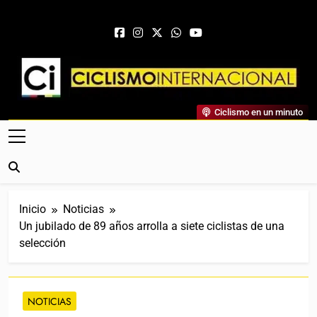
Saltar al contenido
Ciclismo Internacional
Ciclismo en un minuto
Web Dedicada Al Ciclismo Mundial. Entrevistas, Análisis,
Crónicas, Previas Y Más. La Web Ciclista De Referencia.
Inicio
Noticias
Un jubilado de 89 años arrolla a siete ciclistas de una
selección
NOTICIAS