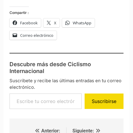
Compartir :
Facebook
X
WhatsApp
Correo electrónico
Descubre más desde Ciclismo
Internacional
Suscríbete y recibe las últimas entradas en tu correo
electrónico.
Escribe tu correo electrónico…
Suscribirse
Anterior:
Siguiente:
Navegación de entradas