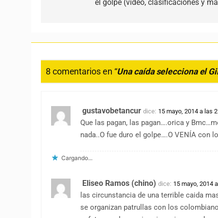
el golpe (video, clasificaciones y má
8 comentarios en “
Una caída selecciona el Gi
gustavobetancur
dice:
15 mayo, 2014 a las 
Que las pagan, las pagan….orica y Bmc…me
nada..O fue duro el golpe….O VENÍA con lo
Cargando...
Eliseo Ramos (chino)
dice:
15 mayo, 2014 a
las circunstancia de una terrible caida ma
se organizan patrullas con los colombiano