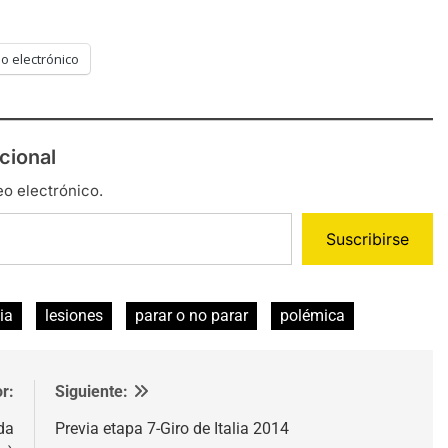
o electrónico
cional
eo electrónico.
Suscribirse
lia
lesiones
parar o no parar
polémica
r:
Siguiente:
da
Previa etapa 7-Giro de Italia 2014