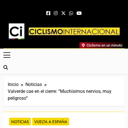
Saltar al contenido
Ciclismo Internacional
Ciclismo en un minuto
Web Dedicada Al Ciclismo Mundial. Entrevistas, Análisis,
Crónicas, Previas Y Más. La Web Ciclista De Referencia.
Inicio
Noticias
Valverde cae en el cierre: “Muchísimos nervios, muy
peligroso”
NOTICIAS
VUELTA A ESPAÑA