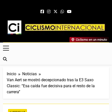
Saltar al contenido
Ciclismo Internacional
Ciclismo en un minuto
Web Dedicada Al Ciclismo Mundial. Entrevistas, Análisis,
Crónicas, Previas Y Más. La Web Ciclista De Referencia.
Inicio
Noticias
Van Aert se mostró decepcionado tras la E3 Saxo
Classic: “Esa caída fue decisiva para el resto de la
carrera”