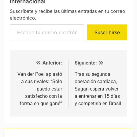
Internacional
Suscríbete y recibe las últimas entradas en tu correo
electrónico.
Escribe tu correo electrónico…
Suscribirse
Anterior:
Siguiente:
Navegación de entradas
Van der Poel aplastó
Tras su segunda
a sus rivales: “Sólo
operación cardíaca,
puedo estar
Sagan espera volver
satisfecho con la
a entrenar en 15 días
forma en que gané”
y competiría en Brasil