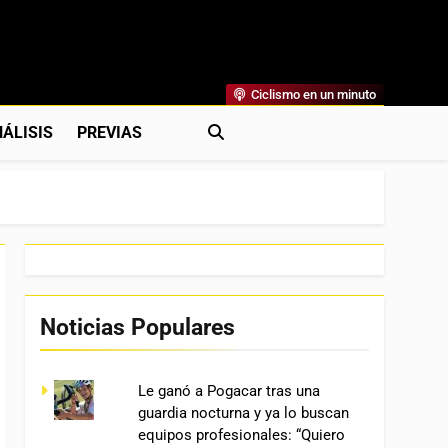
Ciclismo en un minuto
al
rónicas, Previas Y Más. La Web Ciclista De Referencia.
ÁLISIS
PREVIAS
Noticias Populares
Le ganó a Pogacar tras una
guardia nocturna y ya lo buscan
equipos profesionales: “Quiero