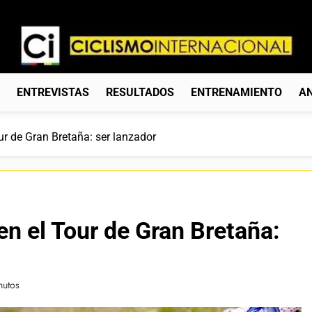
Ciclismo Internacion
Web Dedicada Al Ciclismo Mundial. Entrevistas, Análisis, C
S
ENTREVISTAS
RESULTADOS
ENTRENAMIENTO
AN
ur de Gran Bretaña: ser lanzador
en el Tour de Gran Bretaña:
nutos