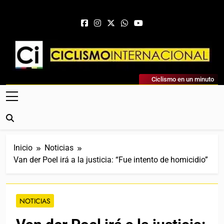
Saltar al contenido
Ciclismo Internacional
Ciclismo en un minuto
Web Dedicada Al Ciclismo Mundial. Entrevistas, Análisis,
Crónicas, Previas Y Más. La Web Ciclista De Referencia.
Inicio
Noticias
Van der Poel irá a la justicia: “Fue intento de homicidio”
NOTICIAS