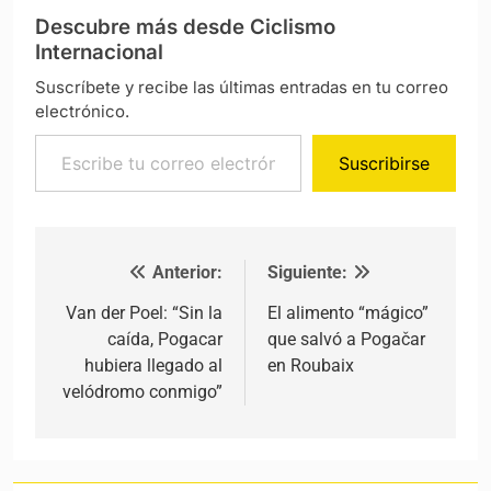
Descubre más desde Ciclismo
Internacional
Suscríbete y recibe las últimas entradas en tu correo
electrónico.
Escribe tu correo electrónico…
Suscribirse
Anterior:
Siguiente:
Navegación de entradas
Van der Poel: “Sin la
El alimento “mágico”
caída, Pogacar
que salvó a Pogačar
hubiera llegado al
en Roubaix
velódromo conmigo”